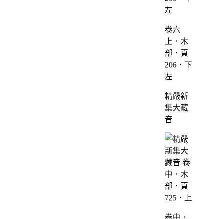
卷六
上．木
部．頁
206．下
左
精嚴新
集大藏
音
卷中．