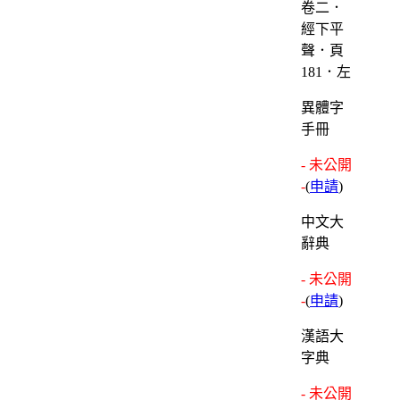
卷二．
經下平
聲．頁
181．左
異體字
手冊
- 未公開
-
(
申請
)
中文大
辭典
- 未公開
-
(
申請
)
漢語大
字典
- 未公開