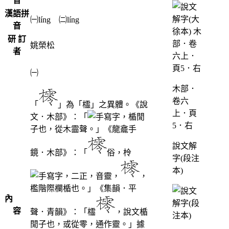
音
漢語拼
㈠líng ㈡líng
音
研 訂
姚榮松
者
㈠
木部．
卷六
「
」為「櫺」之異體。《說
上．頁
文．木部》：「
，楯閒
5．右
子也，從木霝聲。」《龍龕手
說文解
鏡．木部》：「
俗，柃
字(段注
本)
，二正，音靈，
，
檻階際欄楯也。」《集韻．平
內
容
聲．青韻》：「櫺
，說文楯
閒子也，或從零，通作靈。」據