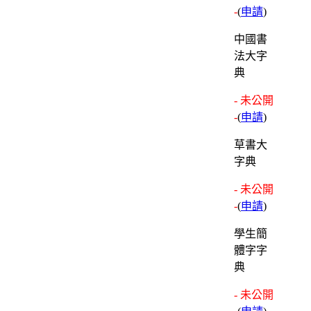
-
(
申請
)
中國書
法大字
典
- 未公開
-
(
申請
)
草書大
字典
- 未公開
-
(
申請
)
學生簡
體字字
典
- 未公開