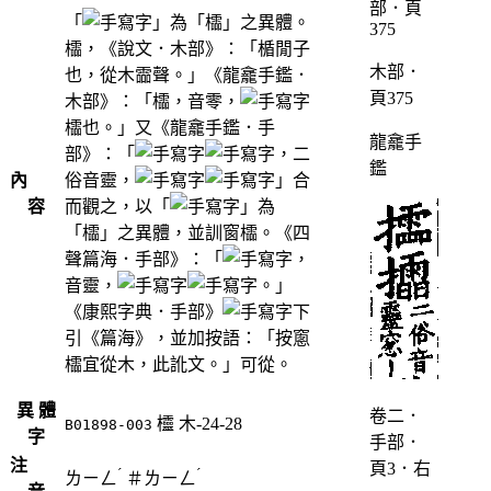
「
」為「櫺」之異體。
櫺，《說文．木部》：「楯閒子
木部．
也，從木霝聲。」《龍龕手鑑．
頁375
木部》：「櫺，音零，
櫺也。」又《龍龕手鑑．手
龍龕手
部》：「
，二
鑑
內
俗音靈，
」合
容
而觀之，以「
」為
「櫺」之異體，並訓窗櫺。《四
聲篇海．手部》：「
，
音靈，
。」
《康熙字典．手部》
下
引《篇海》，並加按語：「按窻
櫺宜從木，此訛文。」可從。
異 體
卷二．
欞
木-24-28
B01898-003
字
手部．
注
頁3．右
ˊ
ˊ
ㄌㄧㄥ
＃
ㄌㄧㄥ