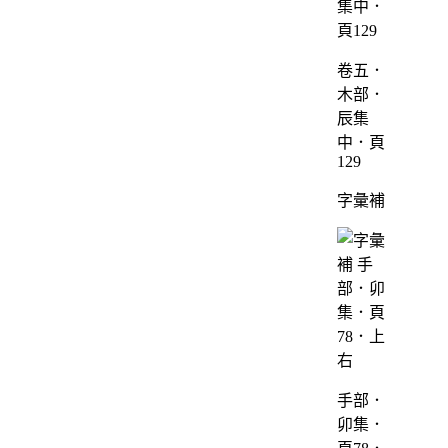
卷五．
木部．
辰集
中．頁
129
字彙補
手部．
卯集．