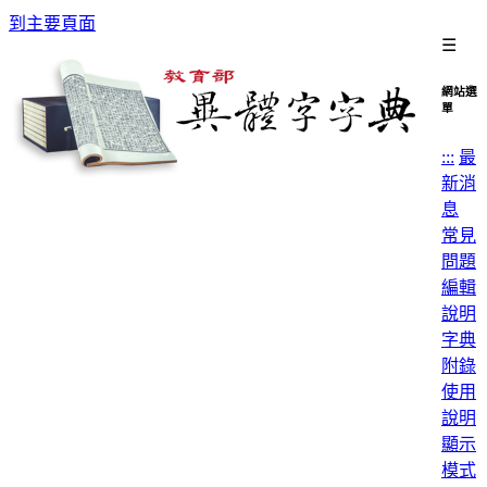
到主要頁面
☰
網站選
單
:::
最
新消
息
常見
問題
編輯
說明
字典
附錄
使用
說明
顯示
模式