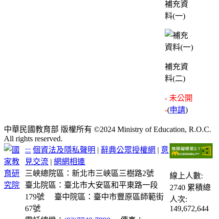
補充資
料(一)
補充資
料(二)
- 未公開
-
(
申請
)
中華民國教育部 版權所有 ©2024 Ministry of Education, R.O.C.
All rights reserved.
:::
個資法及隱私聲明
|
辭典公眾授權網
|
意
見交流
|
網網相連
三峽總院區：新北市三峽區三樹路2號
線上人數:
臺北院區：臺北市大安區和平東路一段
2740
累積總
179號
臺中院區：臺中市豐原區師範街
人次:
67號
149,672,644