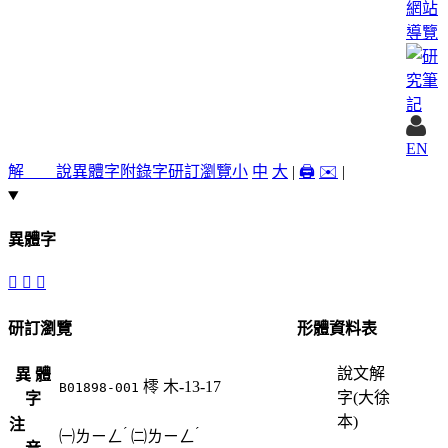
網站
導覽
EN
解 說
異體字
附錄字
研訂瀏覽
小
中
大
|
🖨️
✉️
|
異體字
𢸲
㯪
欞
研訂瀏覽
形體資料表
說文解
異 體
㯪
木-13-17
B01898-001
字(大徐
字
本)
注
ˊ
ˊ
㈠
ㄌㄧㄥ
㈡
ㄌㄧㄥ