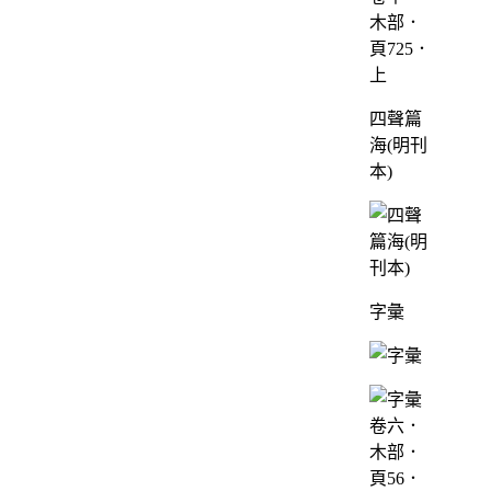
木部．
頁725．
上
四聲篇
海(明刊
本)
字彙