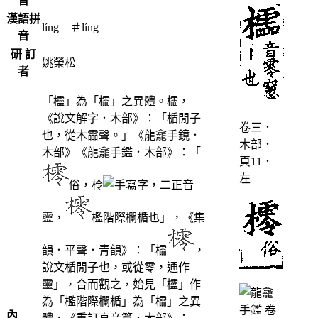
音
漢語拼
líng ＃líng
音
研 訂
姚榮松
者
「欞」為「櫺」之異體。櫺，
《說文解字．木部》：「楯閒子
卷三．
也，從木霝聲。」《龍龕手鏡．
木部．
木部》《龍龕手鑑．木部》：「
頁11．
左
俗，柃
，二正音
靈，
檻階際欄楯也」，《集
韻．平聲．青韻》：「櫺
，
說文楯閒子也，或從零，通作
靈」，合而觀之，始見「欞」作
為「檻階際欄楯」為「櫺」之異
內