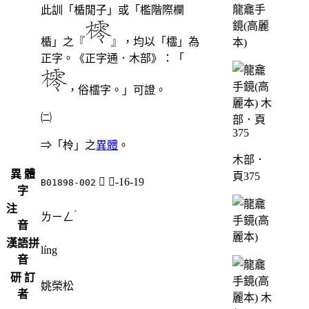
龍龕手
此訓「楯閒子」或「檻階際欄
鏡(高麗
楯」之『
』，均以「櫺」為
本)
正字。《正字通．木部》：「
，俗櫺字。」可證。
㈡
⇒「柃」之
異體
。
木部．
異 體
頁375
𢸲
手-16-19
B01898-002
字
注
ˊ
ㄌㄧㄥ
音
漢語拼
líng
音
研 訂
姚榮松
者