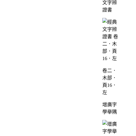
卷二．
木部．
頁16．
左
增廣字
學舉隅