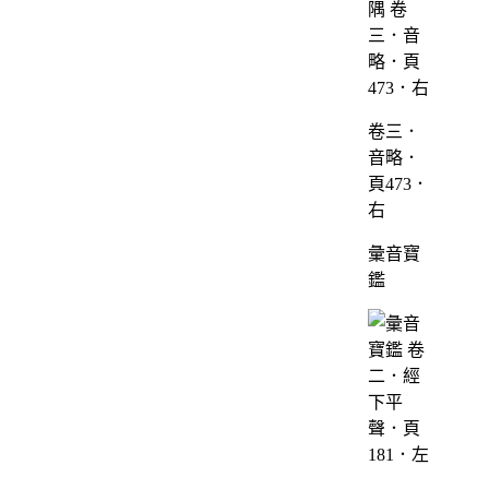
卷三．
音略．
頁473．
右
彙音寶
鑑