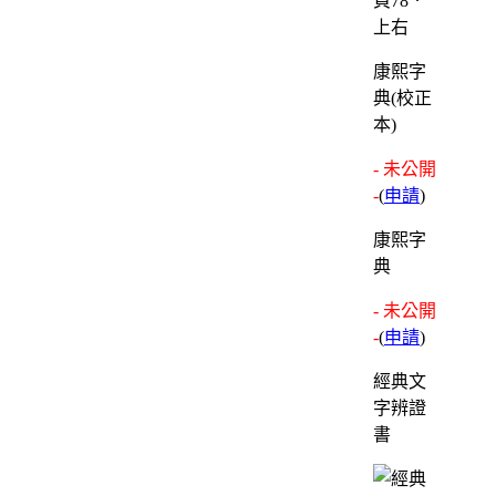
頁78．
上右
康熙字
典(校正
本)
- 未公開
-
(
申請
)
康熙字
典
- 未公開
-
(
申請
)
經典文
字辨證
書