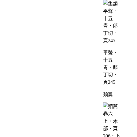
平聲．
十五
青．郎
丁切．
頁245
類篇