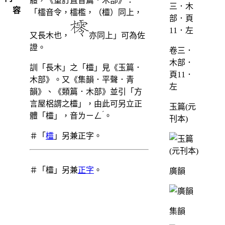
體，《重訂直音篇．木部》：
容
「櫺音令，櫺檻，（欞）同上，
又長木也，
亦同上」可為佐
證。
卷三．
木部．
訓「長木」之「欞」見《玉篇．
頁11．
木部》。又《集韻．平聲．青
左
韻》、《類篇．木部》並引「方
言屋梠謂之欞」，由此可另立正
玉篇(元
ˊ
體「欞」，音
ㄌㄧㄥ
。
刊本)
＃「
欞
」另兼正字。
＃「欞」另兼
正字
。
廣韻
集韻