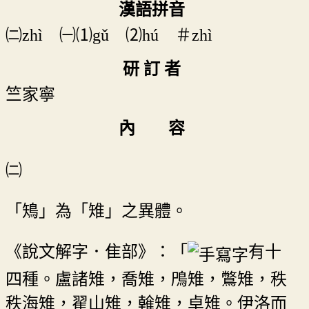
漢語拼音
㈡zhì ㈠⑴gǔ ⑵hú ＃zhì
研 訂 者
竺家寧
內 容
㈡
「鴙」為「雉」之異體。
《說文解字．隹部》：「
有十
四種。盧諸雉，喬雉，鳲雉，鷩雉，秩
秩海雉，翟山雉，雗雉，卓雉。伊洛而