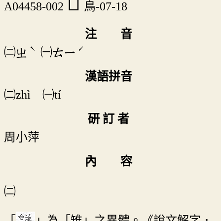
𪁩
A04458-002
鳥-07-18
注 音
ˋ
ˊ
㈡
㈠
ㄓ
ㄊㄧ
漢語拼音
㈡zhì ㈠tí
研 訂 者
周小萍
內 容
㈡
「
」為「雉」之異體。《說文解字．