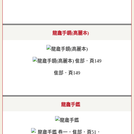
龍龕手鏡(高麗本)
隹部．頁149
龍龕手鑑