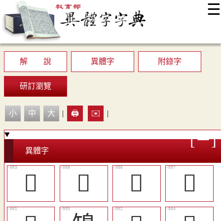
☰
:::
最新消息
常見問題
編輯說明
字典附錄
使用說明
顯示模式
網站導覽
EN
解 說
異體字
附錄字
研訂瀏覽
小
中
大
|
🖨️
✉️
|
異體字
𥏷
𨾤
󶝍
󶝎