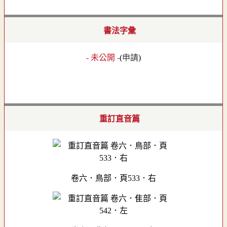
書法字彙
- 未公開 -
(
申請
)
重訂直音篇
卷六．鳥部．頁533．右