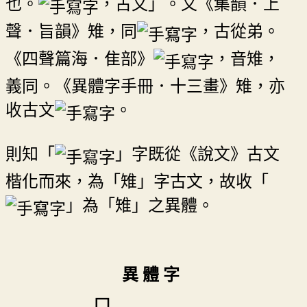
也。
，古文」。又《集韻．上
聲．旨韻》雉，同
，古從弟。
《四聲篇海．隹部》
，音雉，
義同。《異體字手冊．十三畫》雉，亦
收古文
。
則知「
」字既從《說文》古文
楷化而來，為「雉」字古文，故收「
」為「雉」之異體。
異 體 字