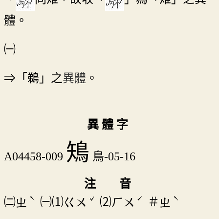
體。
㈠
⇒「鵜」之
異體
。
異 體 字
鴙
A04458-009
鳥-05-16
注 音
ˋ
ˇ
ˊ
ˋ
㈡
㈠⑴
⑵
＃
ㄓ
ㄍㄨ
ㄏㄨ
ㄓ