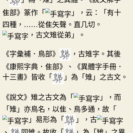
隹部》篆作「
」，云：「有十
四種，……從隹矢聲。直几切。
，古文雉從弟」。
《字彙補．鳥部》
，古雉字。其後
《康熙字典．隹部》、《異體字手冊．
十三畫》皆收「
」為「雉」之古文。
《說文》雉之古文為「
」，而
「雉」亦鳥名，以隹、鳥多通，故「
」易形為「
」，古
、
同雉。故收「
」為「雉」之異