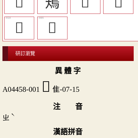
𨿘
鴙
𪁩
𪁰
󶝏
𪅊
研訂瀏覽
異 體 字
𨿘
A04458-001
隹-07-15
注 音
ˋ
ㄓ
漢語拼音