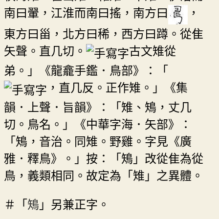
南曰翬，江淮而南曰搖，南方曰
，
東方曰甾，北方曰稀，西方曰蹲。從隹
矢聲。直几切。
古文雉從
弟。」《龍龕手鑑．鳥部》：「
，直几反。正作雉。」《集
韻．上聲．旨韻》：「雉、鴙，丈几
切。鳥名。」《中華字海．矢部》：
「鴙，音治。同雉。野雞。字見《廣
雅．釋鳥》。」按：「鴙」改從隹為從
鳥，義類相同。故定為「雉」之異體。
＃「
鴙
」另兼正字。