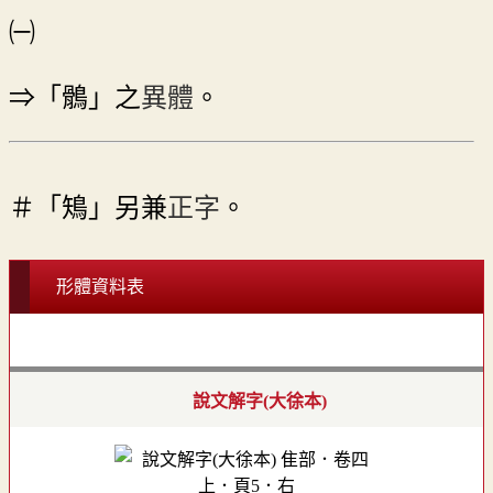
㈠
⇒「鶻」之
異體
。
＃「鴙」另兼
正字
。
形體資料表
說文解字(大徐本)