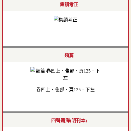
集韻考正
類篇
卷四上．隹部．頁125．下左
四聲篇海(明刊本)