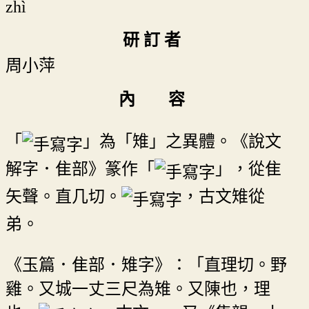
zhì
研 訂 者
周小萍
內 容
「
」為「雉」之異體。《說文
解字．隹部》篆作「
」，從隹
矢聲。直几切。
，古文雉從
弟。
《玉篇．隹部．雉字》：「直理切。野
雞。又城一丈三尺為雉。又陳也，理