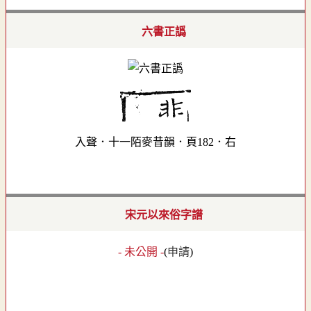
六書正譌
入聲．十一陌麥昔韻．頁182．右
宋元以來俗字譜
- 未公開 -
(
申請
)