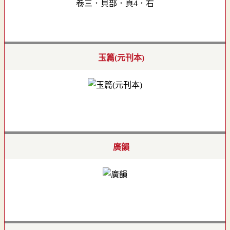
卷三．貝部．頁4．右
玉篇(元刊本)
廣韻