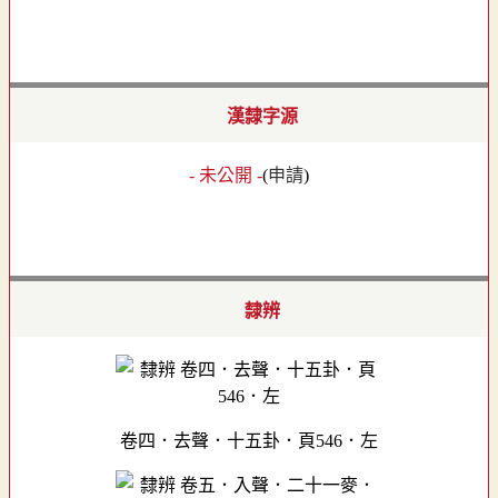
漢隸字源
- 未公開 -
(
申請
)
隸辨
卷四．去聲．十五卦．頁546．左