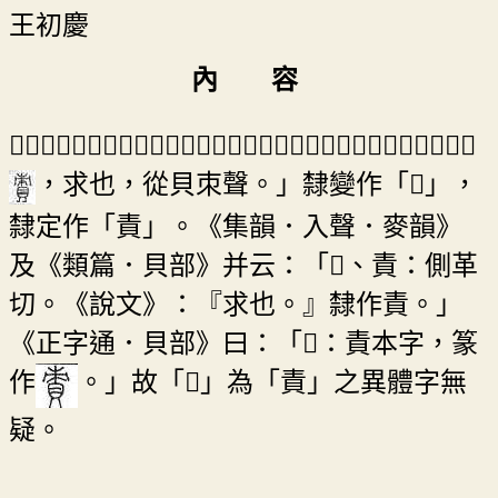
王初慶
內 容
「𧵩」為「責」之異體。「責」，段注本《說文解字．貝部》云：「
，求也，從貝朿聲。」隸變作「𧵩」，
隸定作「責」。《集韻．入聲．麥韻》
及《類篇．貝部》并云：「𧵩、責：側革
切。《說文》：『求也。』隸作責。」
《正字通．貝部》曰：「𧵩：責本字，篆
作
。」故「𧵩」為「責」之異體字無
疑。