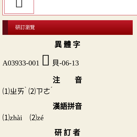
󵫵
研訂瀏覽
異 體 字
𧵩
A03933-001
貝-06-13
注 音
ˋ
ˊ
⑴
ㄓㄞ
⑵
ㄗㄜ
漢語拼音
⑴zhài ⑵zé
研 訂 者