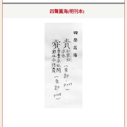
四聲篇海(明刊本)