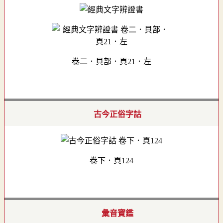
卷二．貝部．頁21．左
古今正俗字詁
卷下．頁124
彙音寶鑑