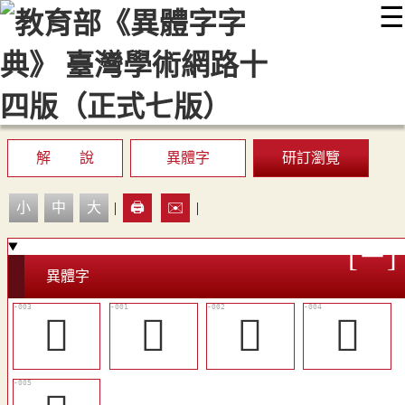
☰
:::
最新消息
常見問題
編輯說明
字典附錄
使用說明
顯示模式
網站導覽
EN
解 說
異體字
研訂瀏覽
小
中
大
|
🖨️
✉️
|
異體字
󵫳
𧵩
𧶌
󵫴