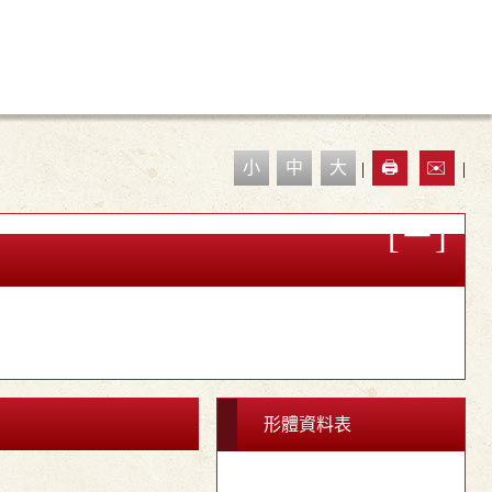
小
中
大
|
🖨️
✉️
|
形體資料表