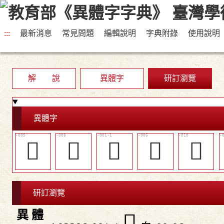
:::
最新消息
常見問題
編輯說明
字典附錄
使用說明
解 說
異體字
研訂瀏覽
異體字
󴷈
󴷊
𦣹
󴷉
󴷌
研訂瀏覽
異 體
𦣹