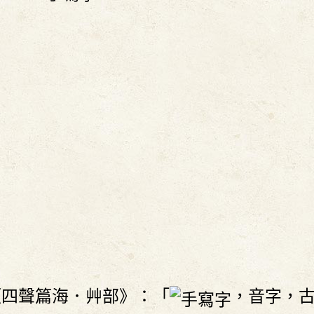
《四聲篇海．艸部》：「
，音字，