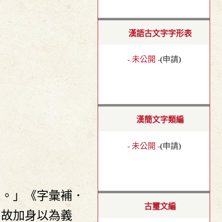
漢語古文字字形表
- 未公開 -
(
申請
)
漢簡文字類編
- 未公開 -
(
申請
)
自。」《字彙補．
古璽文編
，故加身以為義