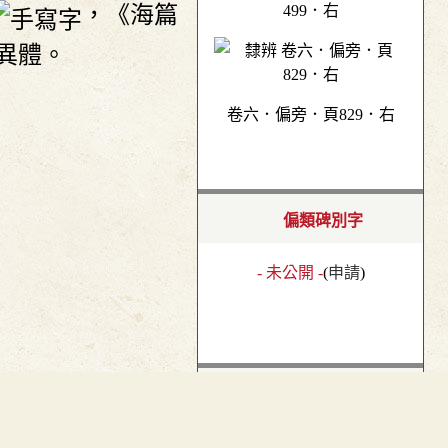
499．右
，《海篇
異體。
卷六．偏旁．頁829．右
偏類碑別字
- 未公開 -
(
申請
)
龍龕手鏡(高麗本)