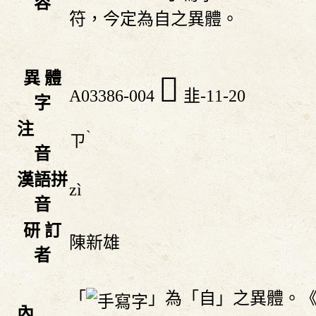
容
符，今定為自之異體。
異 體
𩐍
A03386-004
韭-11-20
字
注
ˋ
ㄗ
音
漢語拼
zì
音
研 訂
陳新雄
者
「
」為「自」之異體。
內