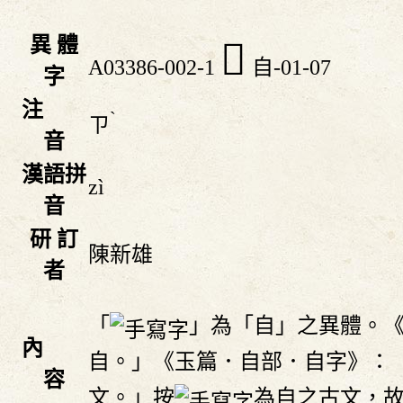
異 體
𦣼
A03386-002-1
自-01-07
字
注
ˋ
ㄗ
音
漢語拼
zì
音
研 訂
陳新雄
者
「
」為「自」之異體。
內
自。」《玉篇．自部．自字》：
容
文。」按
為自之古文，