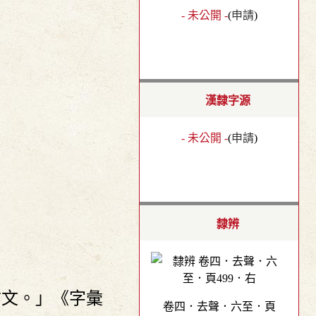
- 未公開 -
(
申請
)
漢隸字源
- 未公開 -
(
申請
)
隸辨
古文。」《字彙
卷四．去聲．六至．頁