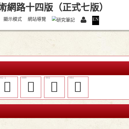
顯示模式
網站導覽
EN
𦣼
󴷋
𨈻
𩐍