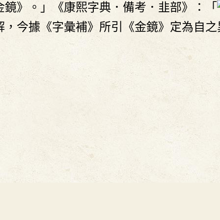
金鏡》。」《康熙字典．備考．韭部》：「
解，今據《字彙補》所引《金鏡》定為自之