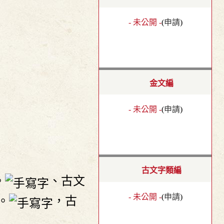
- 未公開 -
(
申請
)
金文編
- 未公開 -
(
申請
)
古文字類編
。
、古文
- 未公開 -
(
申請
)
。
，古