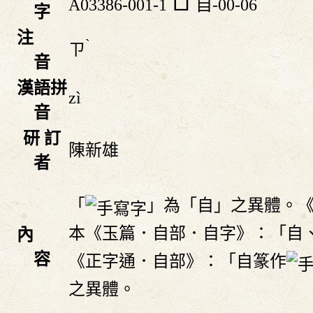
A03386-001-1
自-00-06
字
注
ˋ
ㄗ
音
漢語拼
zì
音
研 訂
陳新雄
者
「
」為「自」之異體。
本《玉篇．自部．自字》：「自
內
容
《正字通．自部》：「自篆作
之異體。