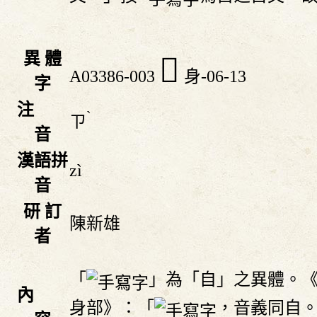
異 體
𨈻
A03386-003
身-06-13
字
注
ˋ
ㄗ
音
漢語拼
zì
音
研 訂
陳新雄
者
「
」為「自」之異體。
內
身部》：「
，音義同自