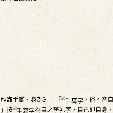
《龍龕手鑑．身部》：「
，俗。音
。」按
為自之孳乳字，自己即自身