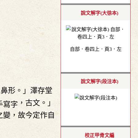
說文解字(大徐本)
自部．卷四上．頁3．左
說文解字(段注本)
象鼻形。」澤存堂
，古文。」
之變，故今定作自
校正甲骨文編