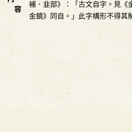
補．韭部》：「古文自字。見《
容
金鏡》同自。」此字構形不得其