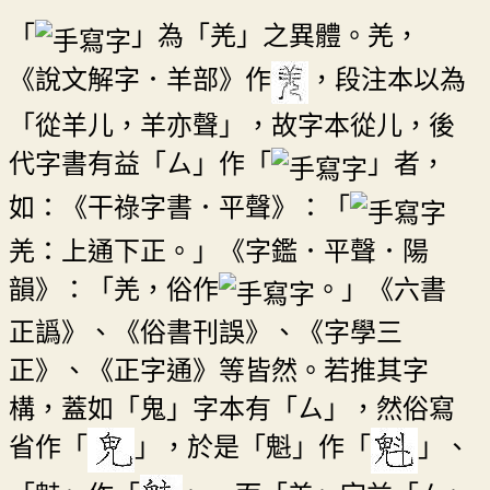
「
」為「羌」之異體。羌，
《說文解字．羊部》作
，段注本以為
「從羊儿，羊亦聲」，故字本從儿，後
代字書有益「ㄙ」作「
」者，
如：《干祿字書．平聲》：「
羌：上通下正。」《字鑑．平聲．陽
韻》：「羌，俗作
。」《六書
正譌》、《俗書刊誤》、《字學三
正》、《正字通》等皆然。若推其字
構，蓋如「鬼」字本有「ㄙ」，然俗寫
省作「
」，於是「魁」作「
」、