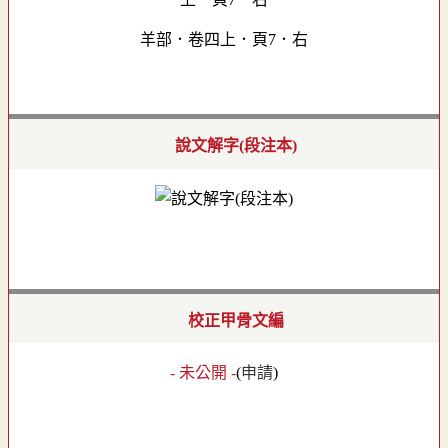
羊部．卷四上．頁7．右
說文解字(段注本)
校正甲骨文編
- 未公開 -
(
申請
)