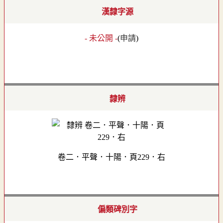
漢隸字源
- 未公開 -
(
申請
)
隸辨
卷二．平聲．十陽．頁229．右
偏類碑別字