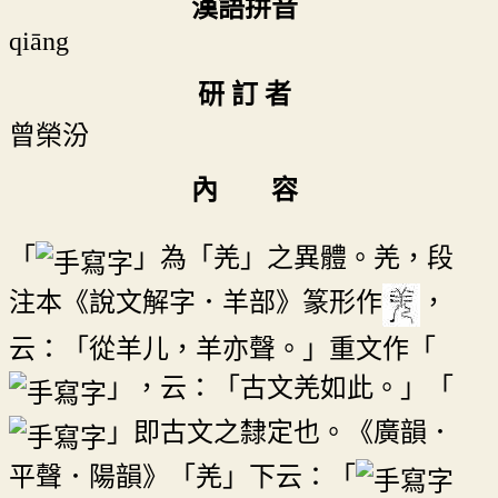
漢語拼音
qiāng
研 訂 者
曾榮汾
內 容
「
」為「羌」之異體。羌，段
注本《說文解字．羊部》篆形作
，
云：「從羊儿，羊亦聲。」重文作「
」，云：「古文羌如此。」「
」即古文之隸定也。《廣韻．
平聲．陽韻》「羌」下云：「