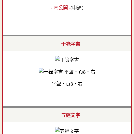
- 未公開 -
(
申請
)
干祿字書
平聲．頁8．右
五經文字