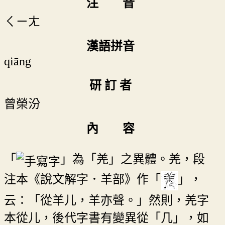
注 音
ㄑㄧㄤ
漢語拼音
qiāng
研 訂 者
曾榮汾
內 容
「
」為「羌」之異體。羌，段
注本《說文解字．羊部》作「
」，
云：「從羊儿，羊亦聲。」然則，羌字
本從儿，後代字書有變異從「几」，如