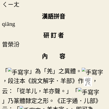
ㄑㄧㄤ
漢語拼音
qiāng
研 訂 者
曾榮汾
內 容
「
」為「羌」之異體。
，段注本《說文解字．羊部》作
，
云：「從羊儿，羊亦聲。」「
」乃篆體隸定之形。《正字通．儿部》