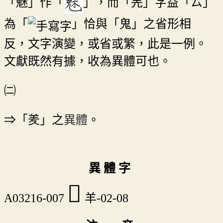
「魅」作「
」，而「羌」字益「ㄙ」
為「
」恰與「鬼」之省形相
反，文字演變，或省或繁，此是一例。
文獻既然有據，收為異體可也。
㈡
⇒「羑」之
異體
。
異 體 字
󴤩
A03216-007
羊-02-08