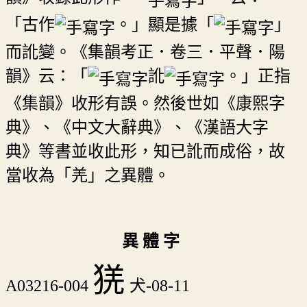
「古作
。」顯是據「
」
而訛變。《集韻考正．卷三．平聲．陽
韻》云：「
訛
。」正指
《集韻》收形有誤。然後世如《康熙字
典》、《中文大辭典》、《漢語大字
典》等書並收此形，知已訛而成俗，故
當收為「羌」之異體。
異 體 字
猐
A03216-004
犬-08-11