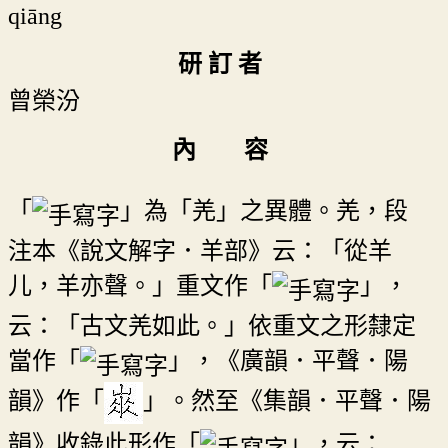
qiāng
研 訂 者
曾榮汾
內 容
「
」為「羌」之異體。羌，段
注本《說文解字．羊部》云：「從羊
儿，羊亦聲。」重文作「
」，
云：「古文羌如此。」依重文之形隸定
當作「
」，《廣韻．平聲．陽
韻》作「
」。然至《集韻．平聲．陽
韻》收錄此形作「
」，云：