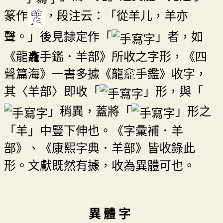
篆作
，段注云：「從羊儿，羊亦
聲。」後見隸定作「
」者，如
《龍龕手鑑．羊部》所收之字形，《四
聲篇海》一書多據《龍龕手鑑》收字，
其〈羊部〉即收「
」形，與「
」稍異，蓋將「
」形之
「羊」中豎下伸也。《字彙補．羊
部》、《康熙字典．羊部》皆收錄此
形。文獻既然有據，收為異體可也。
異 體 字