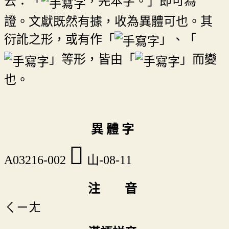
云：「
，羌本字。」即可為
證。文獻既然有據，收為異體可也。其
衍訛之形，或有作「
」、「
」等形，皆由「
」而變
也。
異 體 字
𡸓
A03216-002
山-08-11
注 音
ㄑㄧㄤ