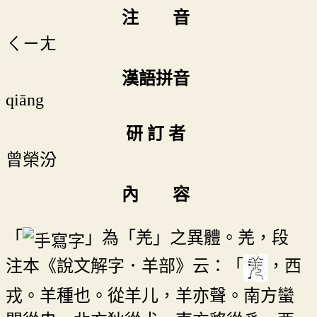
注 音
ㄑㄧㄤ
漢語拼音
qiāng
研 訂 者
曾榮汾
內 容
「
」為「羌」之異體。羌，段
注本《說文解字．羊部》云：「
，西
戎。羊種也。從羊儿，羊亦聲。南方蠻