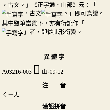
，古文。」《正字通．山部》云：「
，古文
。」即可為證。
其中豎筆當貫下，亦有衍訛作「
」者，即從此形衍變。
異 體 字
𡹽
A03216-003
山-09-12
注 音
ㄑㄧㄤ
漢語拼音