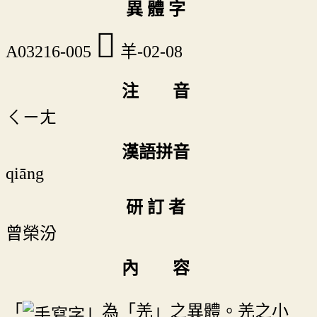
異 體 字
𦍎
A03216-005
羊-02-08
注 音
ㄑㄧㄤ
漢語拼音
qiāng
研 訂 者
曾榮汾
內 容
「
」為「羌」之異體。羌之小