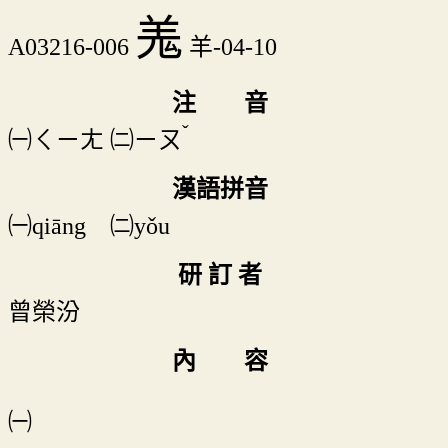
羗
A03216-006
羊-04-10
注 音
ˇ
㈠
ㄑㄧㄤ
㈡
ㄧㄡ
漢語拼音
㈠qiāng ㈡yǒu
研 訂 者
曾榮汾
內 容
㈠