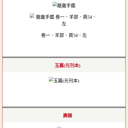
卷一．羊部．頁54．左
玉篇(元刊本)
廣韻