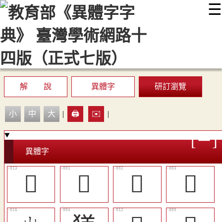
☰
:::
最新消息
常見問題
編輯說明
字典附錄
使用說明
顯示模式
網站導覽
EN
解 說
異體字
研訂瀏覽
小
中
大
|
🖨️
✉️
|
異體字
󴤬
𠒌
𡸓
𡹽