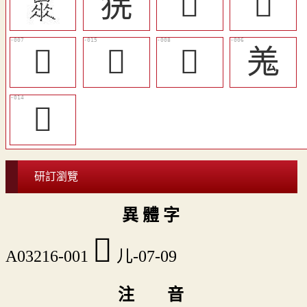
猐
󴤫
𦍎
󴤩
󴤮
󴤪
羗
󴤭
研訂瀏覽
異 體 字
𠒌
A03216-001
儿-07-09
注 音