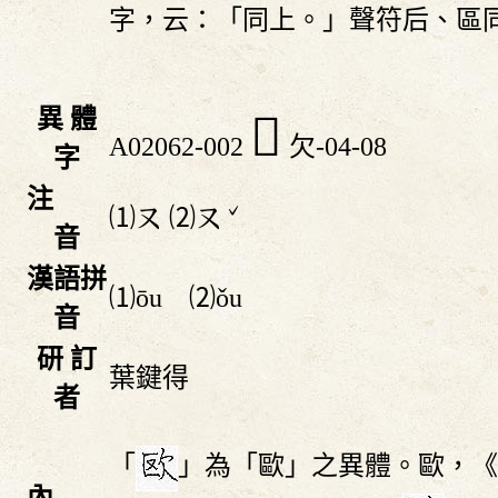
字，云：「同上。」聲符后、區
異 體
󲼧
A02062-002
欠-04-08
字
注
ˇ
⑴
⑵
ㄡ
ㄡ
音
漢語拼
⑴ōu ⑵ǒu
音
研 訂
葉鍵得
者
「
」為「歐」之異體。歐，《
內