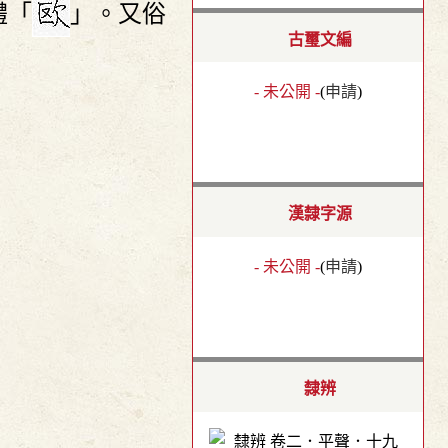
體「
」。又俗
古璽文編
- 未公開 -
(
申請
)
漢隸字源
- 未公開 -
(
申請
)
隸辨