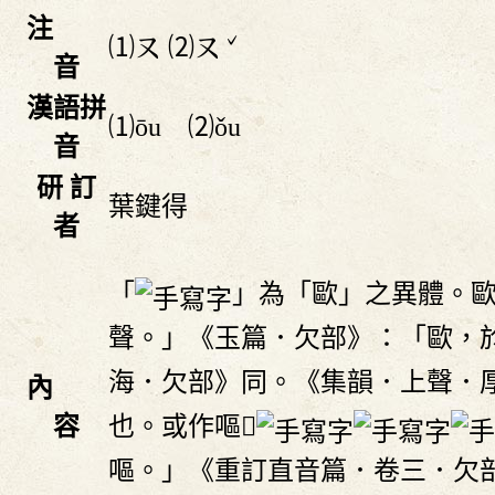
注
ˇ
⑴
⑵
ㄡ
ㄡ
音
漢語拼
⑴ōu ⑵ǒu
音
研 訂
葉鍵得
者
「
」為「歐」之異體。
聲。」《玉篇．欠部》：「歐，
海．欠部》同。《集韻．上聲．厚
內
也。或作嘔𠴰
容
嘔。」《重訂直音篇．卷三．欠