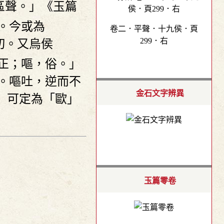
區聲。」《玉篇
。今或為
卷二．平聲．十九侯．頁
299．右
切。又烏侯
正；嘔，俗。」
。嘔吐，逆而不
金石文字辨異
」可定為「歐」
玉篇零卷