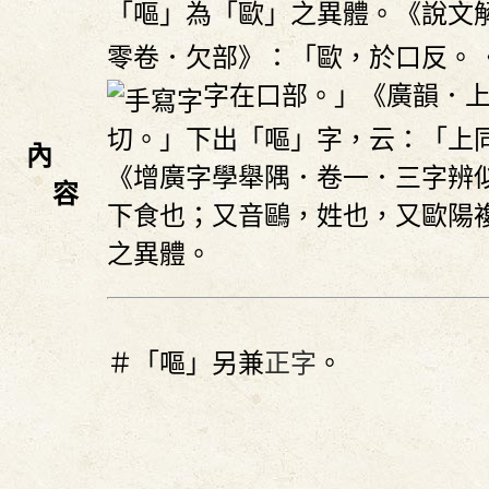
「嘔」為「歐」之異體。《說文
零卷．欠部》：「歐，於口反。
字在口部。」《廣韻．
切。」下出「嘔」字，云：「上
內
《增廣字學舉隅．卷一．三字辨
容
下食也；又音鷗，姓也，又歐陽
之異體。
＃「嘔」另兼
正字
。