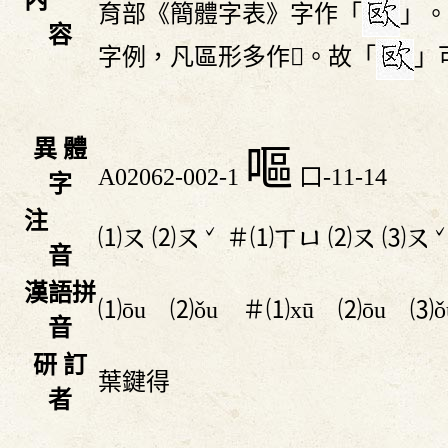
育部《簡體字表》字作「
」。
容
字例，凡區形多作󰦂。故「
」
異 體
嘔
A02062-002-1
口-11-14
字
注
ˇ
⑴
⑵
＃⑴
⑵
⑶
ㄡ
ㄡ
ㄒㄩ
ㄡ
ㄡ
音
漢語拼
⑴ōu ⑵ǒu ＃⑴xū ⑵ōu ⑶ǒ
音
研 訂
葉鍵得
者