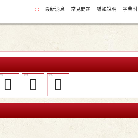
:::
最新消息
常見問題
編輯說明
字典附
󲼪
󲼩
󲼫