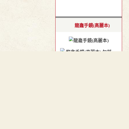
龍龕手鏡(高麗本)
欠部．頁354
︿
TOP
龍龕手鑑