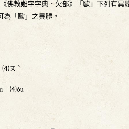
《佛教難字字典．欠部》「歐」下列有異
可為「歐」之異體。
ˇ
ˋ
⑷
ㄡ
u ⑷òu