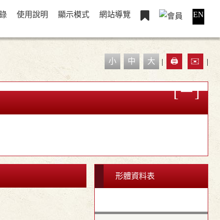
錄
使用說明
顯示模式
網站導覽
EN
小
中
大
|
🖨️
✉️
|
形體資料表