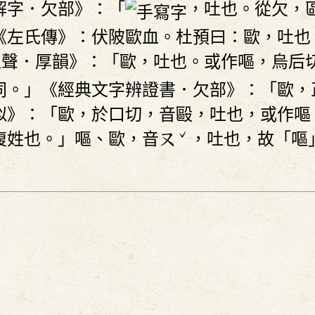
解字．欠部》：「
，吐也。從欠，
《左氏傳》：伏陂歐血。杜預曰：歐，吐也
上聲．厚韻》：「歐，吐也。或作嘔，烏后
同。」《經典文字辨證書．欠部》：「歐，
似》：「歐，於口切，音毆，吐也，或作嘔
ˇ
複姓也。」嘔、歐，音
，吐也，故「嘔
ㄡ