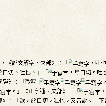
歐，《說文解字．欠部》：「
，吐
於口切。吐也。」「
，烏口切。吐
韻》：「歐嘔𠴰
。」《正字通．欠部》：「
，
部》：「歐，於口切。吐也。又音謳。」下