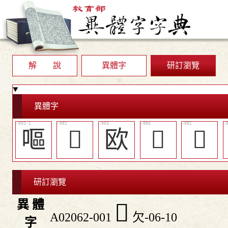
解 說
異體字
研訂瀏覽
異體字
嘔
󲼧
欧
󲼨
𣢨
研訂瀏覽
異 體
𣢨
A02062-001
欠-06-10
字