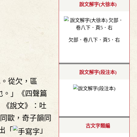
說文解字(大徐本)
欠部．卷八下．頁5．右
說文解字(段注本)
也。從欠，區
也。」《四聲篇
，《說文》：吐
同歐，奇子韻同
古文字類編
出「
」