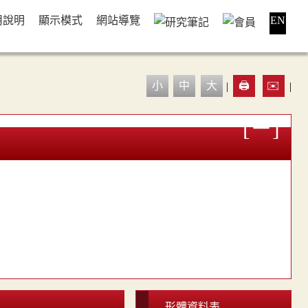
用說明
顯示模式
網站導覽
EN
小
中
大
|
🖨️
✉️
|
形體資料表