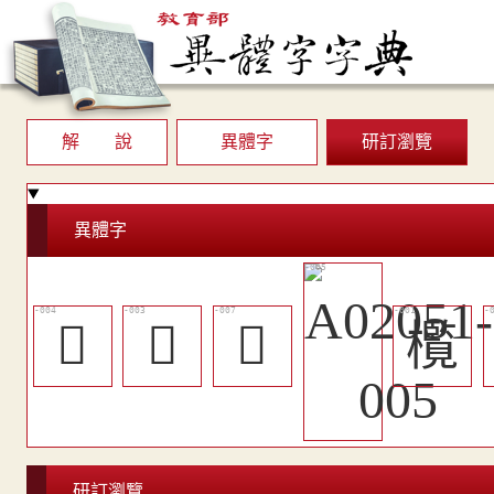
解 說
異體字
研訂瀏覽
異體字
󲻧
󲻦
󲻩
㰖
研訂瀏覽