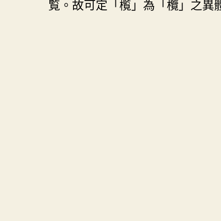
覧。故可定「㰖」為「欖」之異