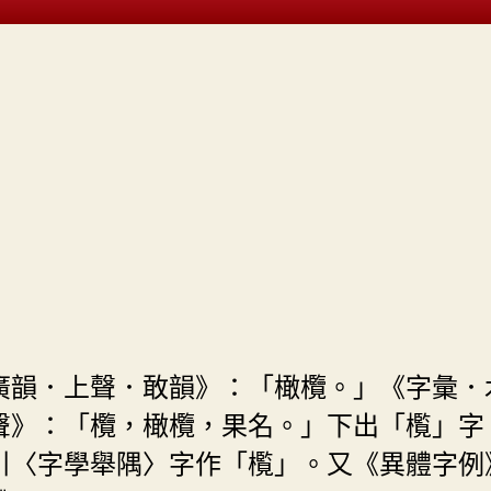
廣韻．上聲．敢韻》：「橄欖。」《字彙．
聲》：「欖，橄欖，果名。」下出「㰖」字
引〈字學舉隅〉字作「㰖」。又《異體字例