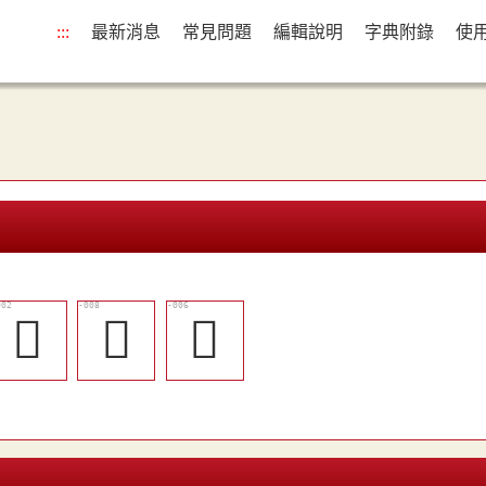
:::
最新消息
常見問題
編輯說明
字典附錄
使
󲻥
󲻪
󲻨