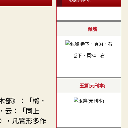
佩觿
卷下．頁34．右
玉篇(元刊本)
木部》：「㰖，
，云：「同上
》，凡覽形多作