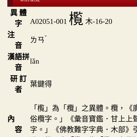
異 體
㰖
A02051-001
木-16-20
字
注
ˇ
ㄌㄢ
音
漢語拼
lǎn
音
研 訂
葉鍵得
者
「㰖」為「欖」之異體。欖，《
內
俗欖字。」《彙音寶鑑．甘上上
容
字。」《佛教難字字典．木部》