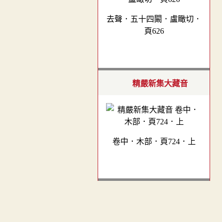
去聲．五十四闞．盧瞰切．
頁626
精嚴新集大藏音
卷中．木部．頁724．上
四聲篇海(明刊本)