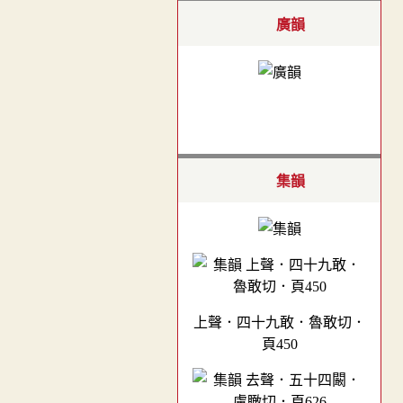
廣韻
集韻
上聲．四十九敢．魯敢切．
頁450