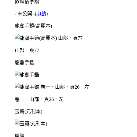
敦煌俗字譜
- 未公開 -
(
申請
)
龍龕手鏡(高麗本)
山部．頁77
龍龕手鑑
卷一．山部．頁26．左
玉篇(元刊本)
廣韻