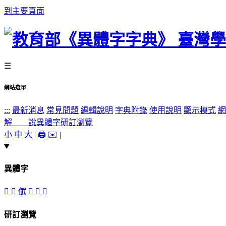
到主要頁面
☰
網站選單
:::
最新消息
常見問題
編輯說明
字典附錄
使用說明
顯示模式
網
解 說
異體字
研訂瀏覽
小
中
大
|
🖨️
✉️
|
異體字
󱧇
󱧊
倵
󱧉
󱧋
󱧈
研訂瀏覽