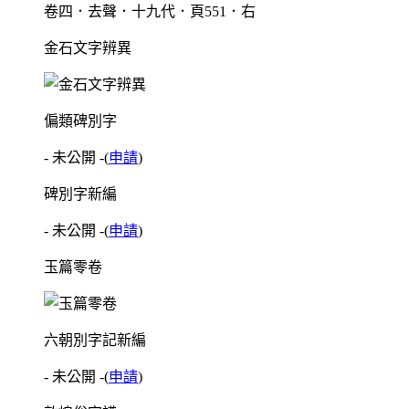
卷四．去聲．十九代．頁551．右
金石文字辨異
偏類碑別字
- 未公開 -
(
申請
)
碑別字新編
- 未公開 -
(
申請
)
玉篇零卷
六朝別字記新編
- 未公開 -
(
申請
)