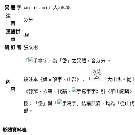
異 體 字
󱧇
人-06-08
A01111-001
注
ˋ
ㄉㄞ
音
漢語拼
dài
音
研 訂 者
張文彬
ˋ
「
」為「岱」之異體，音
ㄉㄞ
。
段注本《說文解字．山部》：「
，大山也。從
內
容
《隸辨．去聲．代韻．
字》引〈華山廟碑〉
按：「岱」與「
」結構無異，均為「從山代
部。
形體資料表