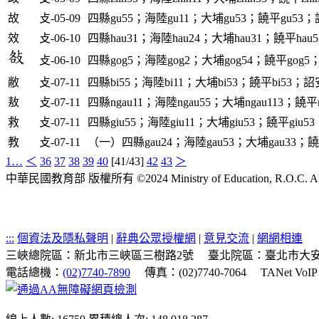
故
攴-05-09
四縣gu55；海陸gu11；大埔gu53；饒平gu53；
效
攴-06-10
四縣hau31；海陸hau24；大埔hau31；饒平hau5
攴-06-10
四縣gog5；海陸gog2；大埔gog54；饒平gog5；
敝
攴-07-11
四縣bi55；海陸bi11；大埔bi53；饒平bi53；詔安
敖
攴-07-11
四縣ngau11；海陸ngau55；大埔ngau113；饒平n
救
攴-07-11
四縣giu55；海陸giu11；大埔giu53；饒平giu53
教
攴-07-11
（一）四縣gau24；海陸gau53；大埔gau33；饒平
1…
＜
36
37
38
39
40
[41/43]
42
43
＞
中華民國教育部 版權所有 ©2024 Ministry of Education, R.O.C. All ri
:::
個資法及隱私聲明
|
辭典公眾授權網
|
意見交流
|
網網相連
三峽總院區：新北市三峽區三樹路2號
臺北院區：臺北市大安
電話總機：
(02)7740-7890
傳真：(02)7740-7064
TANet VoI