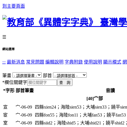
到主要頁面
☰
網站選單
:::
最新消息
常見問題
編輯說明
字典附錄
使用說明
顯示模式
網
筆畫
部首
*
欄位關鍵字
*字形
部首筆畫
音讀
[40]宀部
宣
宀-06-09
四縣xien24；海陸sien53；大埔sien33；饒平sien
宦
宀-06-09
四縣fon55；海陸fon11；大埔fan53；饒平fan53
室
宀-06-09
四縣siid2；海陸shid5；大埔shid21；饒平shid2