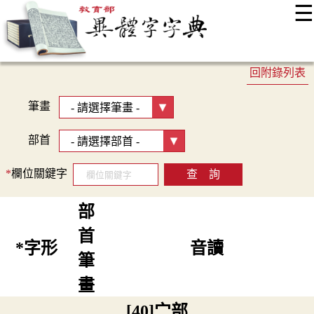
☰
:::
最新消息
常見問題
編輯說明
字典附錄
使用說明
回附錄列表
顯示模式
網站導覽
EN
筆畫
部首
*
欄位關鍵字
部
首
*字形
音讀
筆
畫
[40]宀部