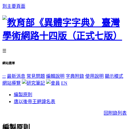
到主要頁面
☰
網站選單
:::
最新消息
常見問題
編輯說明
字典附錄
使用說明
顯示模式
網站導覽
EN
編製原則
唐以後帝王避諱名表
回附錄列表
編製原則