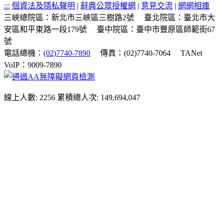
:::
個資法及隱私聲明
|
辭典公眾授權網
|
意見交流
|
網網相連
三峽總院區：新北市三峽區三樹路2號
臺北院區：臺北市大
安區和平東路一段179號
臺中院區：臺中市豐原區師範街67
號
電話總機：
(02)7740-7890
傳真：(02)7740-7064
TANet
VoIP：9009-7890
線上人數: 2256
累積總人次: 149,694,047