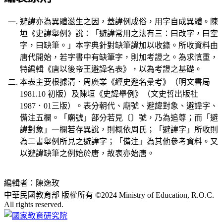
避諱亦為異體滋生之因，蓋諱例成俗，用字自成異體。陳
垣《史諱舉例》說：「避諱常用之法有三：曰改字，曰空
字，曰缺筆。」本字典針對缺筆諱加以收錄。所收資料由
唐代開始，若字書中有缺筆字，則加考證之。為求慎重，
特編輯《唐以後帝王避諱名表》，以為考證之基礎。
本表主要根據清．周廣業《經史避名彙考》（明文書局
1981.10 初版）及陳垣《史諱舉例》（文史哲出版社
1987．01三版）。表分朝代、廟號、避諱對象、避諱字、
備注五欄。「廟號」部分若見〔〕號，乃為追尊；而「避
諱對象」一欄若存異說，則概依周氏；「避諱字」所收則
為二書舉例所見之避諱字；「備注」為其他參考資料。又
以避諱缺筆之例始於唐，故表亦始唐。
編輯者：陳逸玫
中華民國教育部 版權所有 ©2024 Ministry of Education, R.O.C.
All rights reserved.