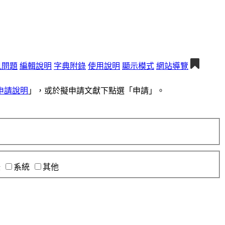
見問題
編輯說明
字典附錄
使用說明
顯示模式
網站導覽
申請說明
」，或於擬申請文獻下點選「申請」。
錄
系統
其他