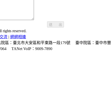
送 出
ghts reserved.
交流
|
網網相連
北院區：臺北市大安區和平東路一段179號
臺中院區：臺中市豐
064
TANet VoIP：9009-7890