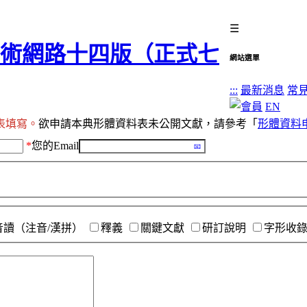
☰
網站選單
:::
最新消息
常
EN
表填寫。
欲申請本典形體資料表未公開文獻，請參考「
形體資料
*
您的Email
音讀（注音/漢拼）
釋義
關鍵文獻
研訂說明
字形收