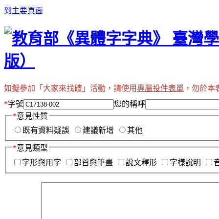
到主要頁面
如擬參加「大家來找碴」活動，請使用
專屬投件表單
，勿於本
*
字號
您的稱呼
*
意見性質
既有資料疑誤
建議新增
其他
*
意見類型
字形與用字
部首與筆畫
說文釋形
字樣說明