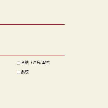
音讀（注音/漢拼）
系統