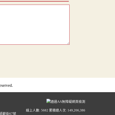
served.
線上人數: 5682
累積總人次: 149,206,386
師範街67號