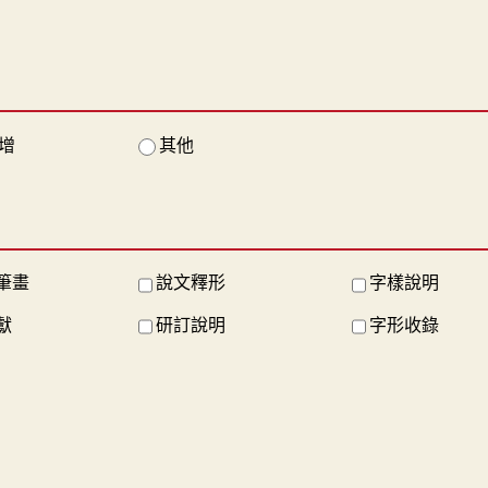
增
其他
筆畫
說文釋形
字樣說明
獻
研訂說明
字形收錄