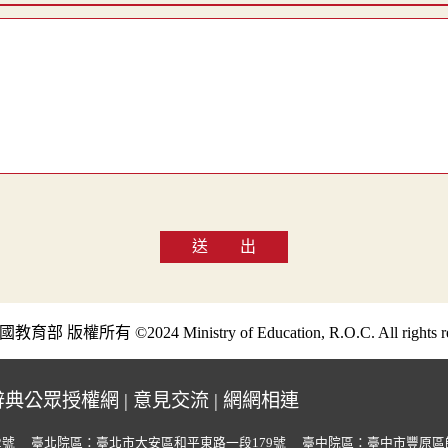
送 出
部 版權所有 ©2024 Ministry of Education, R.O.C. All rights re
辭典公眾授權網
|
意見交流
|
網網相連
2號
臺北院區：臺北市大安區和平東路一段179號
臺中院區：臺中市豐原區