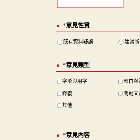
*
意見性質
既有資料疑誤
建議新
*
意見類型
字形與用字
部首與
釋義
關鍵文
其他
*
意見內容