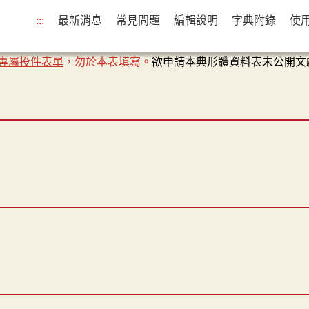
:::
最新消息
常見問題
編輯說明
字典附錄
使
專屬投件表單
，勿於本表填寫。
欲申請本典形體資料表未公開文