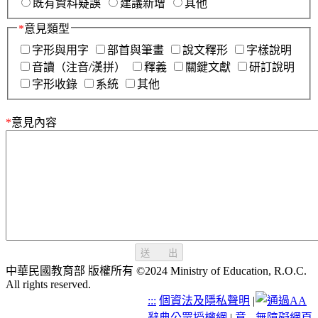
既有資料疑誤
建議新增
其他
*
意見類型
字形與用字
部首與筆畫
說文釋形
字樣說明
音讀（注音/漢拼）
釋義
關鍵文獻
研訂說明
字形收錄
系統
其他
*
意見內容
送 出
中華民國教育部 版權所有 ©2024 Ministry of Education, R.O.C.
All rights reserved.
:::
個資法及隱私聲明
|
辭典公眾授權網
|
意