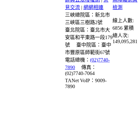
見交流
|
網網相連
三峽總院區：新北市
線上人數:
三峽區三樹路2號
6856
累積
臺北院區：臺北市大
總人次:
安區和平東路一段179
149,095,281
號
臺中院區：臺中
市豐原區師範街67號
電話總機：
(02)7740-
7890
傳真：
(02)7740-7064
TANet VoIP：9009-
7890