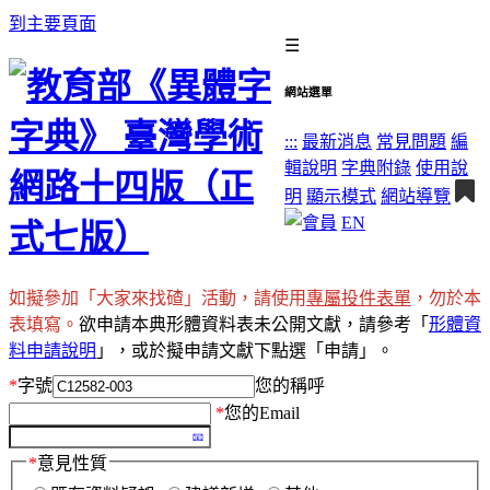
到主要頁面
☰
網站選單
:::
最新消息
常見問題
編
輯說明
字典附錄
使用說
明
顯示模式
網站導覽
EN
如擬參加「大家來找碴」活動，請使用
專屬投件表單
，勿於本
表填寫。
欲申請本典形體資料表未公開文獻，請參考「
形體資
料申請說明
」，或於擬申請文獻下點選「申請」。
*
字號
您的稱呼
*
您的Email
*
意見性質