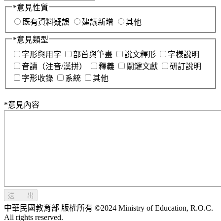
*
意見性質
既有資料疑誤
建議新增
其他
*
意見類型
字形與用字
部首與筆畫
說文釋形
字樣說明
音讀（注音/漢拼）
釋義
關鍵文獻
研訂說明
字形收錄
系統
其他
*
意見內容
送 出
中華民國教育部 版權所有 ©2024 Ministry of Education, R.O.C.
All rights reserved.