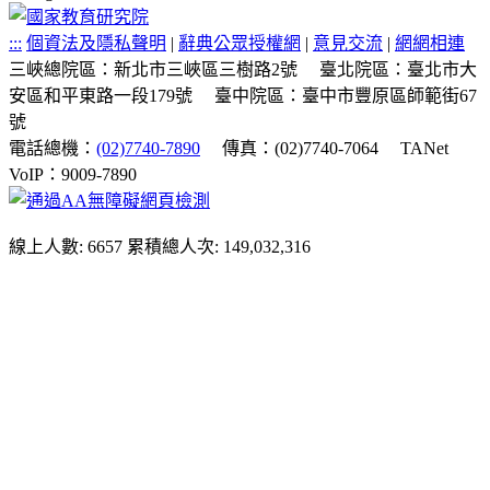
:::
個資法及隱私聲明
|
辭典公眾授權網
|
意見交流
|
網網相連
三峽總院區：新北市三峽區三樹路2號
臺北院區：臺北市大
安區和平東路一段179號
臺中院區：臺中市豐原區師範街67
號
電話總機：
(02)7740-7890
傳真：(02)7740-7064
TANet
VoIP：9009-7890
線上人數: 6657
累積總人次: 149,032,316