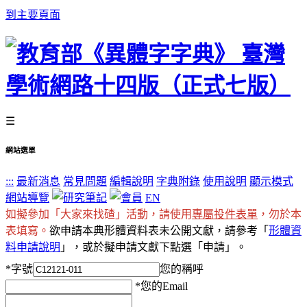
到主要頁面
☰
網站選單
:::
最新消息
常見問題
編輯說明
字典附錄
使用說明
顯示模式
網站導覽
EN
如擬參加「大家來找碴」活動，請使用
專屬投件表單
，勿於本
表填寫。
欲申請本典形體資料表未公開文獻，請參考「
形體資
料申請說明
」，或於擬申請文獻下點選「申請」。
*
字號
您的稱呼
*
您的Email