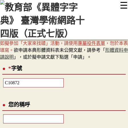
☰
:::
最新消息
常見問題
編輯說明
字典附錄
使用說明
顯示模式
網站導覽
EN
如擬參加「大家來找碴」活動，請使用
專屬投件表單
，勿於本表
填寫。
欲申請本典形體資料表未公開文獻，請參考「
形體資料申
請說明
」，或於擬申請文獻下點選「申請」。
*
字號
您的稱呼