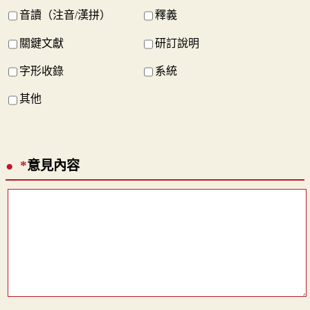
音讀（注音/漢拼）
釋義
關鍵文獻
研訂說明
字形收錄
系統
其他
*
意見內容