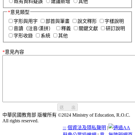
既有資料疑誤
建議新增
其他
*
意見類型
字形與用字
部首與筆畫
說文釋形
字樣說明
音讀（注音/漢拼）
釋義
關鍵文獻
研訂說明
字形收錄
系統
其他
*
意見內容
送 出
中華民國教育部 版權所有 ©2024 Ministry of Education, R.O.C.
All rights reserved.
:::
個資法及隱私聲明
|
辭典公眾授權網
|
意