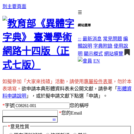
到主要頁面
☰
網站選單
:::
最新消息
常見問題
編
輯說明
字典附錄
使用說
明
顯示模式
網站導覽
EN
如擬參加「大家來找碴」活動，請使用
專屬投件表單
，勿於本
表填寫。
欲申請本典形體資料表未公開文獻，請參考「
形體資
料申請說明
」，或於擬申請文獻下點選「申請」。
*
字號
您的稱呼
*
您的Email
*
意見性質