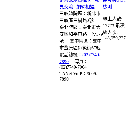
見交流
|
網網相連
三峽總院區：新北市
線上人數:
三峽區三樹路2號
17773
累積
臺北院區：臺北市大
總人次:
安區和平東路一段179
148,959,237
號
臺中院區：臺中
市豐原區師範街67號
電話總機：
(02)7740-
7890
傳真：
(02)7740-7064
TANet VoIP：9009-
7890