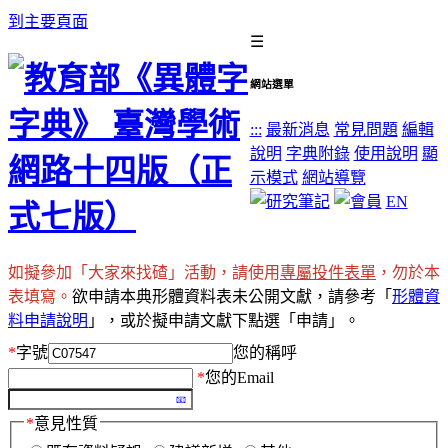
到主要頁面
☰
網站選單
:::
最新消息
常見問題
編輯
說明
字典附錄
使用說明
顯
示模式
網站導覽
EN
如擬參加「大家來找碴」活動，請使用
專屬投件表單
，勿於本
表填寫。
欲申請本典形體資料表未公開文獻，請參考「
形體資
料申請說明
」，或於擬申請文獻下點選「申請」。
*
字號
您的稱呼
*
您的Email
*
意見性質