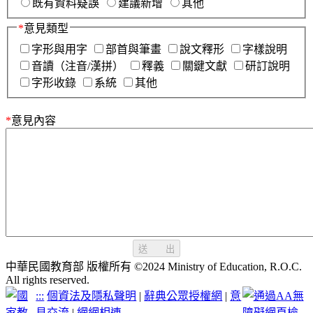
既有資料疑誤
建議新增
其他
*
意見類型
字形與用字
部首與筆畫
說文釋形
字樣說明
音讀（注音/漢拼）
釋義
關鍵文獻
研訂說明
字形收錄
系統
其他
*
意見內容
送 出
中華民國教育部 版權所有 ©2024 Ministry of Education, R.O.C.
All rights reserved.
:::
個資法及隱私聲明
|
辭典公眾授權網
|
意
見交流
|
網網相連