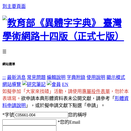
到主要頁面
☰
網站選單
:::
最新消息
常見問題
編輯說明
字典附錄
使用說明
顯示模式
網站導覽
EN
如擬參加「大家來找碴」活動，請使用
專屬投件表單
，勿於本
表填寫。
欲申請本典形體資料表未公開文獻，請參考「
形體資
料申請說明
」，或於擬申請文獻下點選「申請」。
*
字號
您的稱呼
*
您的Email