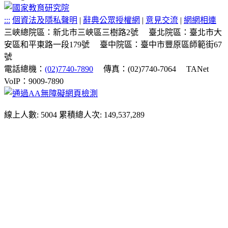
:::
個資法及隱私聲明
|
辭典公眾授權網
|
意見交流
|
網網相連
三峽總院區：新北市三峽區三樹路2號
臺北院區：臺北市大
安區和平東路一段179號
臺中院區：臺中市豐原區師範街67
號
電話總機：
(02)7740-7890
傳真：(02)7740-7064
TANet
VoIP：9009-7890
線上人數: 5004
累積總人次: 149,537,289