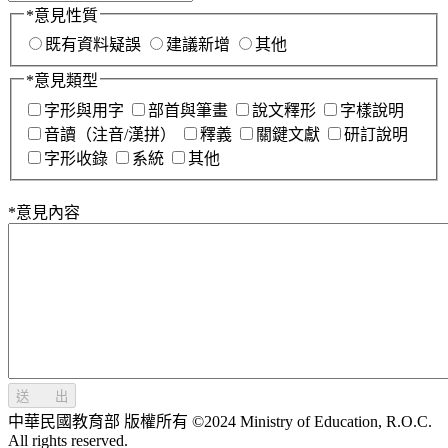
*
意見性質
既有資料疑誤
建議新增
其他
*
意見類型
字形與用字
部首與筆畫
說文釋形
字樣說明
音讀（注音/漢拼）
釋義
關鍵文獻
研訂說明
字形收錄
系統
其他
*
意見內容
送 出
中華民國教育部 版權所有 ©2024 Ministry of Education, R.O.C.
All rights reserved.