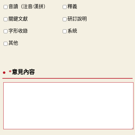
音讀（注音/漢拼）
釋義
關鍵文獻
研訂說明
字形收錄
系統
其他
*
意見內容