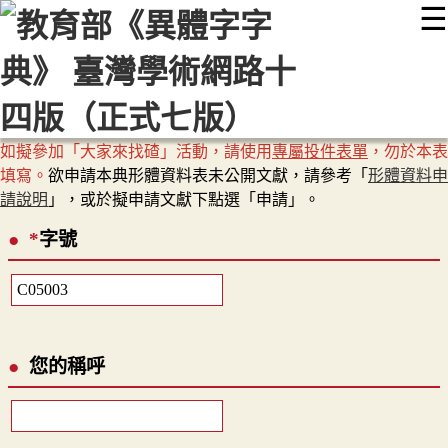
☰
:::
最新消息
常見問題
編輯說明
字典附錄
使用說明
顯示模式
網站導覽
EN
如擬參加「大家來找碴」活動，請使用
專屬投件表單
，勿於本表
填寫。
欲申請本典形體資料表未公開文獻，請參考「
形體資料申
請說明
」，或於擬申請文獻下點選「申請」。
*
字號
您的稱呼