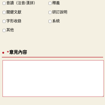
音讀（注音/漢拼）
釋義
關鍵文獻
研訂說明
字形收錄
系統
其他
*
意見內容