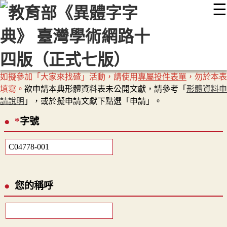
☰
:::
最新消息
常見問題
編輯說明
字典附錄
使用說明
顯示模式
網站導覽
EN
如擬參加「大家來找碴」活動，請使用
專屬投件表單
，勿於本表
填寫。
欲申請本典形體資料表未公開文獻，請參考「
形體資料申
請說明
」，或於擬申請文獻下點選「申請」。
*
字號
您的稱呼