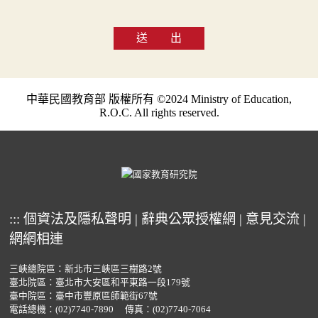
送 出
中華民國教育部 版權所有 ©2024 Ministry of Education,
R.O.C. All rights reserved.
:::
個資法及隱私聲明
|
辭典公眾授權網
|
意見交流
|
網網相連
三峽總院區：新北市三峽區三樹路2號
臺北院區：臺北市大安區和平東路一段179號
臺中院區：臺中市豐原區師範街67號
電話總機：
(02)7740-7890
傳真：(02)7740-7064