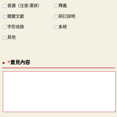
音讀（注音/漢拼）
釋義
關鍵文獻
研訂說明
字形收錄
系統
其他
*
意見內容