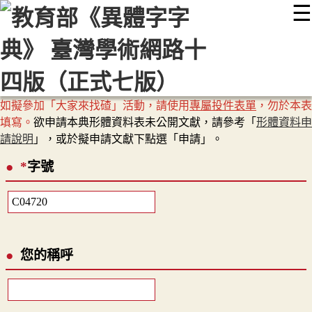
☰
:::
最新消息
常見問題
編輯說明
字典附錄
使用說明
顯示模式
網站導覽
EN
如擬參加「大家來找碴」活動，請使用
專屬投件表單
，勿於本表
填寫。
欲申請本典形體資料表未公開文獻，請參考「
形體資料申
請說明
」，或於擬申請文獻下點選「申請」。
*
字號
您的稱呼