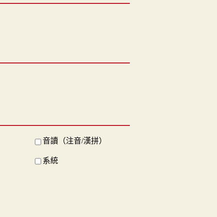
音讀（注音/漢拼）
系統