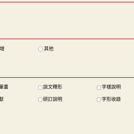
增
其他
筆畫
說文釋形
字樣說明
獻
研訂說明
字形收錄