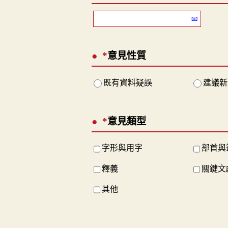
*
意見性質
既有資料疑誤
建議新
*
意見類型
字形與用字
部首與
釋義
關鍵文
其他