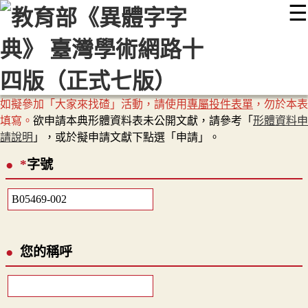
☰
:::
最新消息
常見問題
編輯說明
字典附錄
使用說明
顯示模式
網站導覽
EN
如擬參加「大家來找碴」活動，請使用
專屬投件表單
，勿於本表
填寫。
欲申請本典形體資料表未公開文獻，請參考「
形體資料申
請說明
」，或於擬申請文獻下點選「申請」。
*
字號
您的稱呼