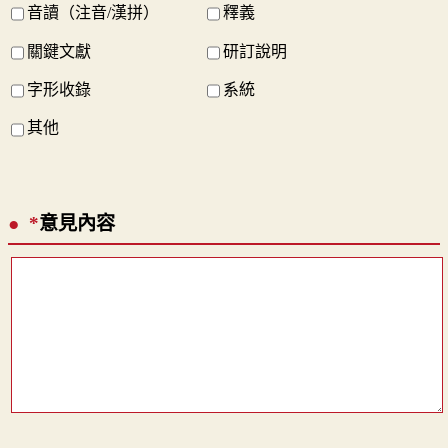
音讀（注音/漢拼）
釋義
關鍵文獻
研訂說明
字形收錄
系統
其他
*
意見內容