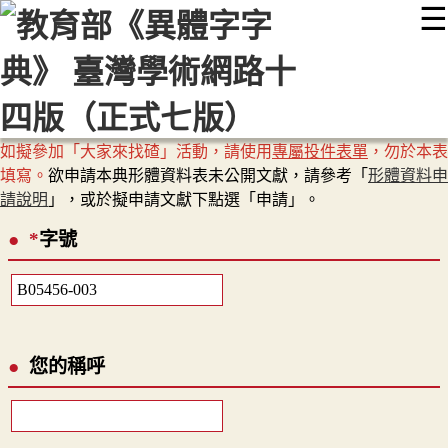
☰
:::
最新消息
常見問題
編輯說明
字典附錄
使用說明
顯示模式
網站導覽
EN
如擬參加「大家來找碴」活動，請使用
專屬投件表單
，勿於本表
填寫。
欲申請本典形體資料表未公開文獻，請參考「
形體資料申
請說明
」，或於擬申請文獻下點選「申請」。
*
字號
您的稱呼