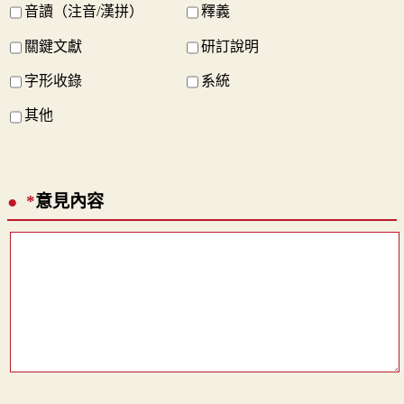
音讀（注音/漢拼）
釋義
關鍵文獻
研訂說明
字形收錄
系統
其他
*
意見內容