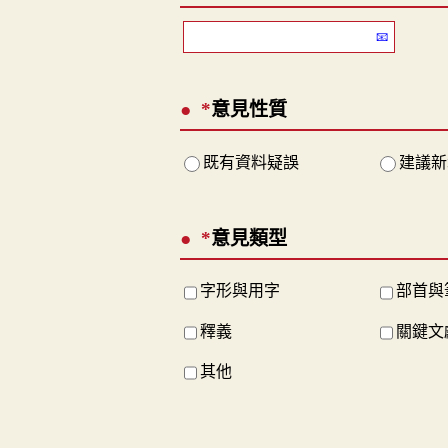
*
意見性質
既有資料疑誤
建議新
*
意見類型
字形與用字
部首與
釋義
關鍵文
其他