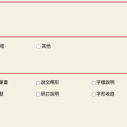
增
其他
筆畫
說文釋形
字樣說明
獻
研訂說明
字形收錄