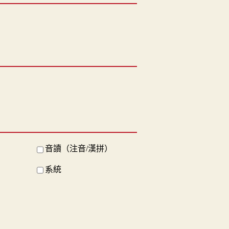
音讀（注音/漢拼）
系統