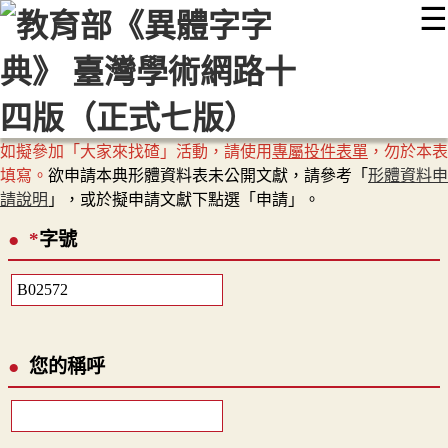
☰
:::
最新消息
常見問題
編輯說明
字典附錄
使用說明
顯示模式
網站導覽
EN
如擬參加「大家來找碴」活動，請使用
專屬投件表單
，勿於本表
填寫。
欲申請本典形體資料表未公開文獻，請參考「
形體資料申
請說明
」，或於擬申請文獻下點選「申請」。
*
字號
您的稱呼