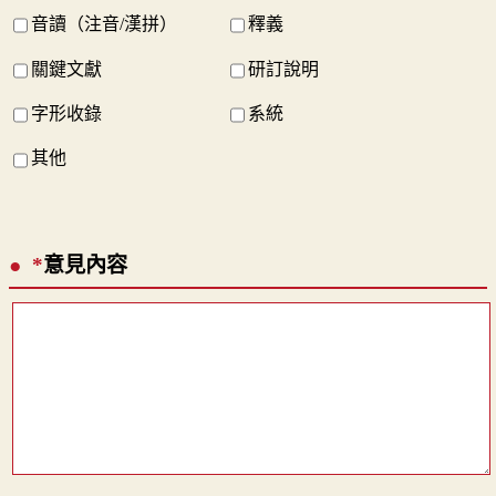
音讀（注音/漢拼）
釋義
關鍵文獻
研訂說明
字形收錄
系統
其他
*
意見內容