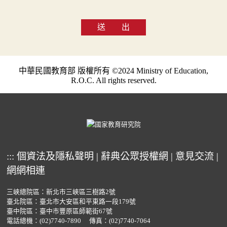
送 出
中華民國教育部 版權所有 ©2024 Ministry of Education,
R.O.C. All rights reserved.
:::
個資法及隱私聲明
|
辭典公眾授權網
|
意見交流
|
網網相連
三峽總院區：新北市三峽區三樹路2號
臺北院區：臺北市大安區和平東路一段179號
臺中院區：臺中市豐原區師範街67號
電話總機：
(02)7740-7890
傳真：(02)7740-7064