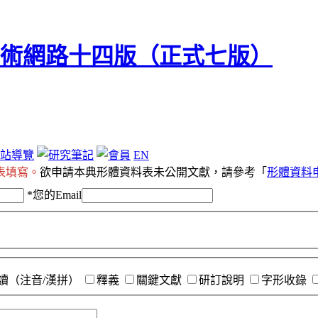
站導覽
EN
表填寫。
欲申請本典形體資料表未公開文獻，請參考「
形體資料
*
您的Email
讀（注音/漢拼）
釋義
關鍵文獻
研訂說明
字形收錄