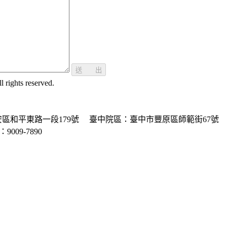
送 出
ghts reserved.
區和平東路一段179號
臺中院區：臺中市豐原區師範街67號
P：9009-7890