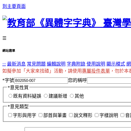
到主要頁面
☰
網站選單
:::
最新消息
常見問題
編輯說明
字典附錄
使用說明
顯示模式
網
如擬參加「大家來找碴」活動，請使用
專屬投件表單
，勿於本
*
字號
您的稱呼
*
意見性質
既有資料疑誤
建議新增
其他
*
意見類型
字形與用字
部首與筆畫
說文釋形
字樣說明
音