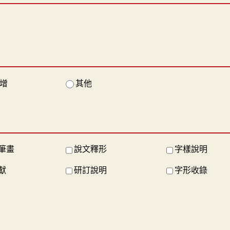
增
其他
筆畫
說文釋形
字樣說明
獻
研訂說明
字形收錄