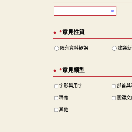
*
意見性質
既有資料疑誤
建議新
*
意見類型
字形與用字
部首與
釋義
關鍵文
其他