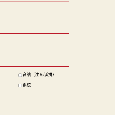
音讀（注音/漢拼）
系統