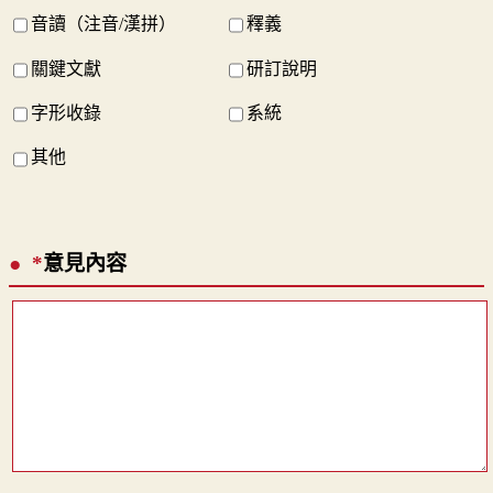
音讀（注音/漢拼）
釋義
關鍵文獻
研訂說明
字形收錄
系統
其他
*
意見內容