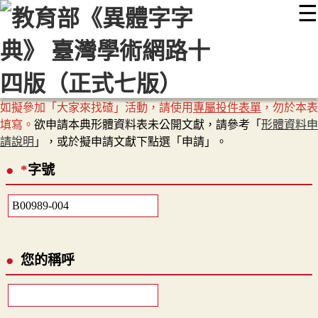
☰
:::
最新消息
常見問題
編輯說明
字典附錄
使用說明
顯示模式
網站導覽
EN
如擬參加「大家來找碴」活動，請使用
專屬投件表單
，勿於本表
填寫。
欲申請本典形體資料表未公開文獻，請參考「
形體資料申
請說明
」，或於擬申請文獻下點選「申請」。
*
字號
您的稱呼