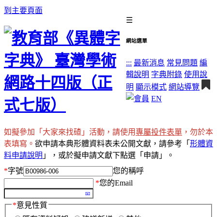
到主要頁面
☰
網站選單
:::
最新消息
常見問題
編
輯說明
字典附錄
使用說
明
顯示模式
網站導覽
EN
如擬參加「大家來找碴」活動，請使用
專屬投件表單
，勿於本
表填寫。
欲申請本典形體資料表未公開文獻，請參考「
形體資
料申請說明
」，或於擬申請文獻下點選「申請」。
*
字號
您的稱呼
*
您的Email
*
意見性質