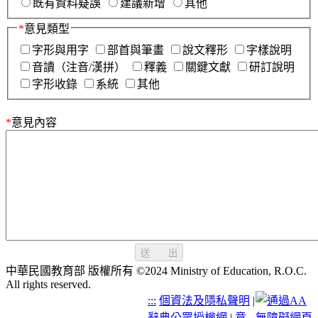
既有資料疑誤
建議新增
其他
*
意見類型
字形與用字
部首與筆畫
說文釋形
字樣說明
音讀（注音/漢拼）
釋義
關鍵文獻
研訂說明
字形收錄
系統
其他
*
意見內容
送 出
中華民國教育部 版權所有 ©2024 Ministry of Education, R.O.C.
All rights reserved.
:::
個資法及隱私聲明
|
辭典公眾授權網
|
意