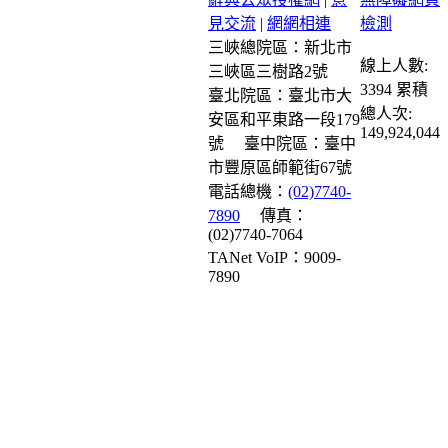
見交流
|
網網相連
三峽總院區：新北市
線上人數:
三峽區三樹路2號
3394
累積
臺北院區：臺北市大
總人次:
安區和平東路一段179
149,924,044
號
臺中院區：臺中
市豐原區師範街67號
電話總機：
(02)7740-
7890
傳真：
(02)7740-7064
TANet VoIP：9009-
7890