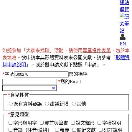
網站
導覽
EN
如擬參加「大家來找碴」活動，請使用
專屬投件表單
，勿於本
表填寫。
欲申請本典形體資料表未公開文獻，請參考「
形體資
料申請說明
」，或於擬申請文獻下點選「申請」。
*
字號
您的稱呼
*
您的Email
*
意見性質
既有資料疑誤
建議新增
其他
*
意見類型
字形與用字
部首與筆畫
說文釋形
字樣說明
音讀（注音/漢拼）
釋義
關鍵文獻
研訂說明