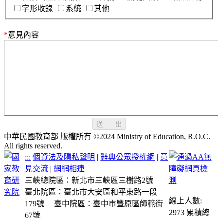
字形收錄
系統
其他
*
意見內容
送 出
中華民國教育部 版權所有 ©2024 Ministry of Education, R.O.C.
All rights reserved.
:::
個資法及隱私聲明
|
辭典公眾授權網
|
意
見交流
|
網網相連
三峽總院區：新北市三峽區三樹路2號
臺北院區：臺北市大安區和平東路一段
線上人數:
179號
臺中院區：臺中市豐原區師範街
2973
累積總
67號