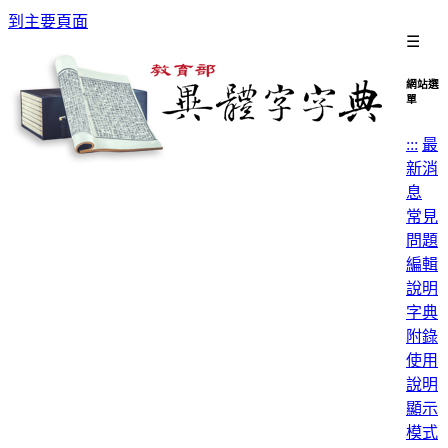
到主要頁面
☰
網站選
單
:::
最
新消
息
常見
問題
編輯
說明
字典
附錄
使用
說明
顯示
模式