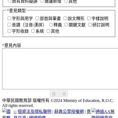
既有資料疑誤
建議新增
其他
*
意見類型
字形與用字
部首與筆畫
說文釋形
字樣說明
音讀（注音/漢拼）
釋義
關鍵文獻
研訂說明
字形收錄
系統
其他
*
意見內容
送 出
中華民國教育部 版權所有 ©2024 Ministry of Education, R.O.C.
All rights reserved.
:::
個資法及隱私聲明
|
辭典公眾授權網
|
意
見交流
|
網網相連