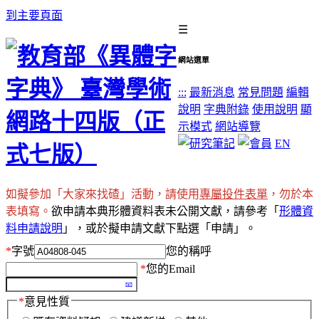
到主要頁面
☰
網站選單
:::
最新消息
常見問題
編輯
說明
字典附錄
使用說明
顯
示模式
網站導覽
EN
如擬參加「大家來找碴」活動，請使用
專屬投件表單
，勿於本
表填寫。
欲申請本典形體資料表未公開文獻，請參考「
形體資
料申請說明
」，或於擬申請文獻下點選「申請」。
*
字號
您的稱呼
*
您的Email
*
意見性質