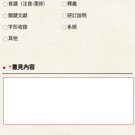
音讀（注音/漢拼）
釋義
關鍵文獻
研訂說明
字形收錄
系統
其他
*
意見內容