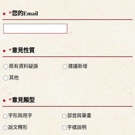
*
您的Email
*
意見性質
既有資料疑誤
建議新增
其他
*
意見類型
字形與用字
部首與筆畫
說文釋形
字樣說明