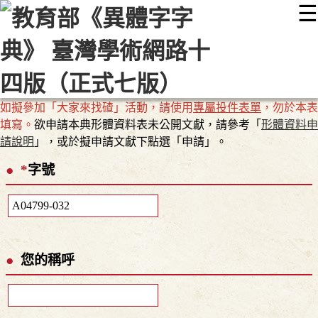
☰
:::
最新消息
常見問題
編輯說明
字典附錄
使用說明
顯示模式
網站導覽
EN
如擬參加「大家來找碴」活動，請使用
專屬投件表單
，勿於本表
填寫。
欲申請本典形體資料表未公開文獻，請參考「
形體資料申
請說明
」，或於擬申請文獻下點選「申請」。
*
字號
您的稱呼