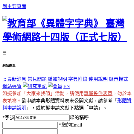
到主要頁面
☰
網站選單
:::
最新消息
常見問題
編輯說明
字典附錄
使用說明
顯示模式
網站導覽
EN
如擬參加「大家來找碴」活動，請使用
專屬投件表單
，勿於本
表填寫。
欲申請本典形體資料表未公開文獻，請參考「
形體資
料申請說明
」，或於擬申請文獻下點選「申請」。
*
字號
您的稱呼
*
您的Email