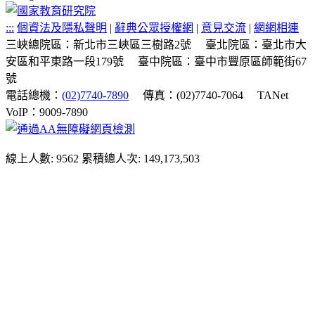
:::
個資法及隱私聲明
|
辭典公眾授權網
|
意見交流
|
網網相連
三峽總院區：新北市三峽區三樹路2號
臺北院區：臺北市大
安區和平東路一段179號
臺中院區：臺中市豐原區師範街67
號
電話總機：
(02)7740-7890
傳真：(02)7740-7064
TANet
VoIP：9009-7890
線上人數: 9562
累積總人次: 149,173,503