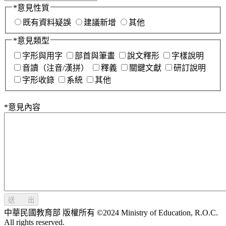
*
意見性質
既有資料疑誤
建議新增
其他
*
意見類型
字形與用字
部首與筆畫
說文釋形
字樣說明
音讀（注音/漢拼）
釋義
關鍵文獻
研訂說明
字形收錄
系統
其他
*
意見內容
送 出
中華民國教育部 版權所有 ©2024 Ministry of Education, R.O.C.
All rights reserved.