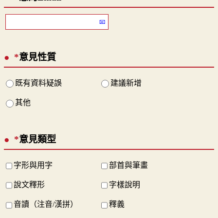
*
意見性質
既有資料疑誤
建議新增
其他
*
意見類型
字形與用字
部首與筆畫
說文釋形
字樣說明
音讀（注音/漢拼）
釋義