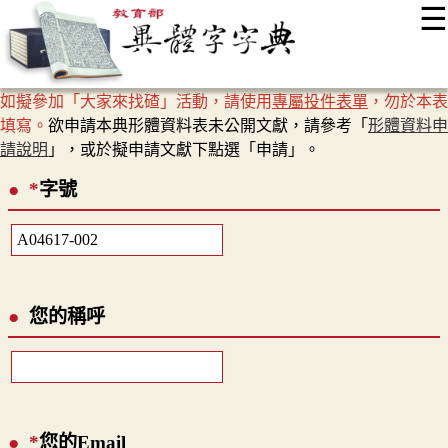
☰
:::
最新消息
常見問題
編輯說明
字典附錄
使用說明
如擬參加「大家來找碴」活動，請使用
專屬投件表單
，勿於本表
顯示模式
網站導覽
EN
填寫。
欲申請本典形體資料表未公開文獻，請參考「
形體資料申
請說明
」，或於擬申請文獻下點選「申請」。
*
字號
您的稱呼
*
您的Email