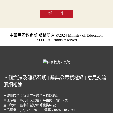
送 出
中華民國教育部 版權所有 ©2024 Ministry of Education,
R.O.C. All rights reserved.
:::
個資法及隱私聲明
|
辭典公眾授權網
|
意見交流
|
網網相連
三峽總院區：新北市三峽區三樹路2號
臺北院區：臺北市大安區和平東路一段179號
臺中院區：臺中市豐原區師範街67號
電話總機：
(02)7740-7890
傳真：(02)7740-7064