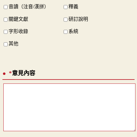
音讀（注音/漢拼）
釋義
關鍵文獻
研訂說明
字形收錄
系統
其他
*
意見內容