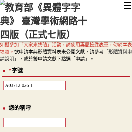
☰
:::
最新消息
常見問題
編輯說明
字典附錄
使用說明
顯示模式
網站導覽
EN
如擬參加「大家來找碴」活動，請使用
專屬投件表單
，勿於本表
填寫。
欲申請本典形體資料表未公開文獻，請參考「
形體資料申
請說明
」，或於擬申請文獻下點選「申請」。
*
字號
您的稱呼