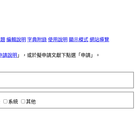
問題
編輯說明
字典附錄
使用說明
顯示模式
網站導覽
申請說明
」，或於擬申請文獻下點選「申請」。
錄
系統
其他