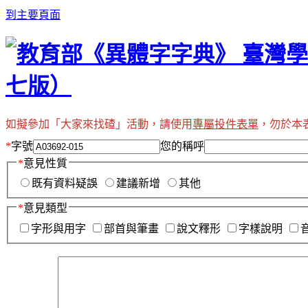
到主要頁面
如擬參加「大家來找碴」活動，請使用
專屬投件表單
，勿於本
*
字號
您的稱呼
*
意見性質
既有資料疑誤
建議新增
其他
*
意見類型
字形與用字
部首與筆畫
說文釋形
字樣說明