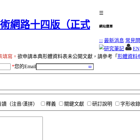
☰
網站選單
:::
最新消息
常見
EN
表填寫。
欲申請本典形體資料表未公開文獻，請參考「
形體資料
*
您的Email
音讀（注音/漢拼）
釋義
關鍵文獻
研訂說明
字形收