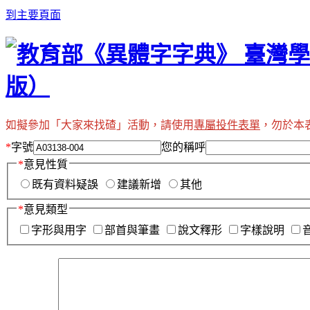
到主要頁面
如擬參加「大家來找碴」活動，請使用
專屬投件表單
，勿於本
*
字號
您的稱呼
*
意見性質
既有資料疑誤
建議新增
其他
*
意見類型
字形與用字
部首與筆畫
說文釋形
字樣說明