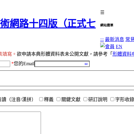
☰
網站選單
:::
最新消息
常
EN
表填寫。
欲申請本典形體資料表未公開文獻，請參考「
形體資料
*
您的Email
音讀（注音/漢拼）
釋義
關鍵文獻
研訂說明
字形收