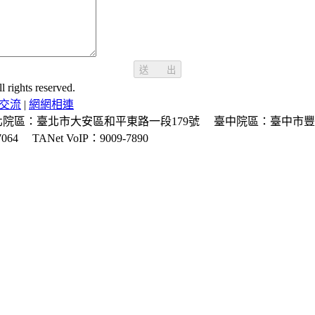
送 出
ghts reserved.
交流
|
網網相連
北院區：臺北市大安區和平東路一段179號
臺中院區：臺中市豐
064
TANet VoIP：9009-7890