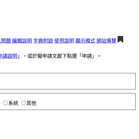
見問題
編輯說明
字典附錄
使用說明
顯示模式
網站導覽
申請說明
」，或於擬申請文獻下點選「申請」。
錄
系統
其他