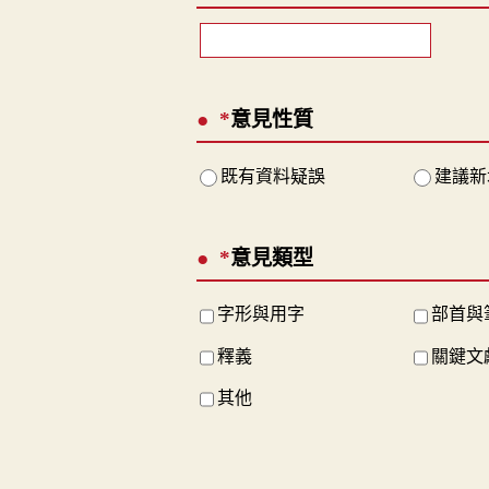
*
意見性質
既有資料疑誤
建議新
*
意見類型
字形與用字
部首與
釋義
關鍵文
其他