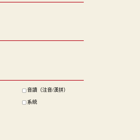
音讀（注音/漢拼）
系統