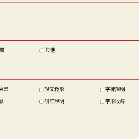
增
其他
筆畫
說文釋形
字樣說明
獻
研訂說明
字形收錄