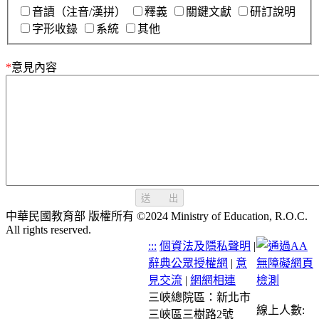
音讀（注音/漢拼）
釋義
關鍵文獻
研訂說明
字形收錄
系統
其他
*
意見內容
送 出
中華民國教育部 版權所有 ©2024 Ministry of Education, R.O.C.
All rights reserved.
:::
個資法及隱私聲明
|
辭典公眾授權網
|
意
見交流
|
網網相連
三峽總院區：新北市
線上人數:
三峽區三樹路2號