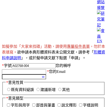
網站
導覽
EN
如擬參加「大家來找碴」活動，請使用
專屬投件表單
，勿於本
表填寫。
欲申請本典形體資料表未公開文獻，請參考「
形體資
料申請說明
」，或於擬申請文獻下點選「申請」。
*
字號
您的稱呼
*
您的Email
*
意見性質
既有資料疑誤
建議新增
其他
*
意見類型
字形與用字
部首與筆畫
說文釋形
字樣說明