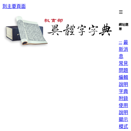
到主要頁面
☰
網站選
單
:::
最
新消
息
常見
問題
編輯
說明
字典
附錄
使用
說明
顯示
模式