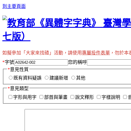
到主要頁面
如擬參加「大家來找碴」活動，請使用
專屬投件表單
，勿於本
*
字號
您的稱呼
*
意見性質
既有資料疑誤
建議新增
其他
*
意見類型
字形與用字
部首與筆畫
說文釋形
字樣說明