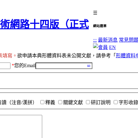
☰
網站選單
:::
最新消息
常見問
EN
表填寫。
欲申請本典形體資料表未公開文獻，請參考「
形體資料
*
您的Email
音讀（注音/漢拼）
釋義
關鍵文獻
研訂說明
字形收