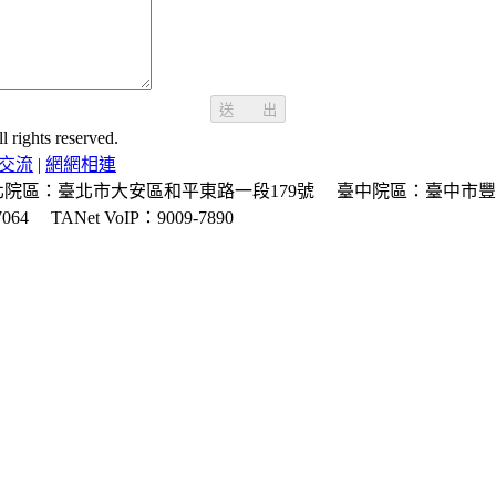
送 出
ghts reserved.
交流
|
網網相連
北院區：臺北市大安區和平東路一段179號
臺中院區：臺中市豐
064
TANet VoIP：9009-7890