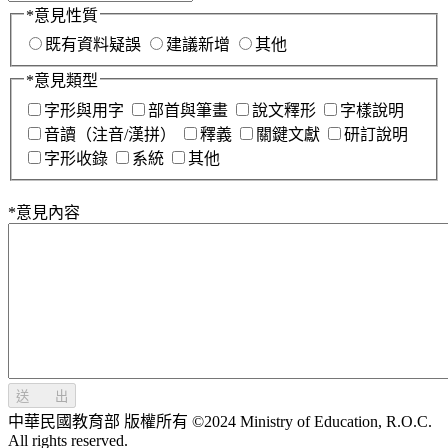
*
意見性質
既有資料疑誤
建議新增
其他
*
意見類型
字形與用字
部首與筆畫
說文釋形
字樣說明
音讀（注音/漢拼）
釋義
關鍵文獻
研訂說明
字形收錄
系統
其他
*
意見內容
送 出
中華民國教育部 版權所有 ©2024 Ministry of Education, R.O.C.
All rights reserved.