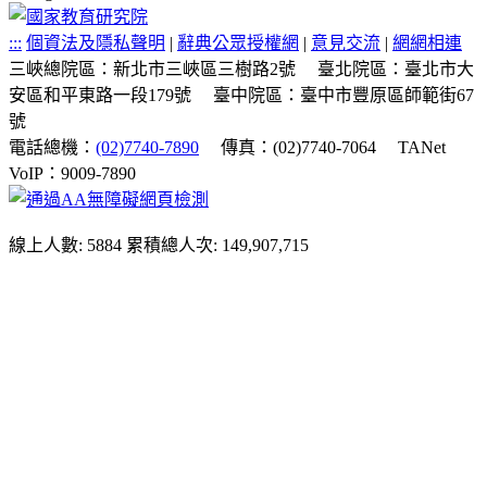
:::
個資法及隱私聲明
|
辭典公眾授權網
|
意見交流
|
網網相連
三峽總院區：新北市三峽區三樹路2號
臺北院區：臺北市大
安區和平東路一段179號
臺中院區：臺中市豐原區師範街67
號
電話總機：
(02)7740-7890
傳真：(02)7740-7064
TANet
VoIP：9009-7890
線上人數: 5884
累積總人次: 149,907,715