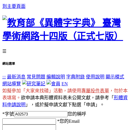
到主要頁面
☰
網站選單
:::
最新消息
常見問題
編輯說明
字典附錄
使用說明
顯示模式
網站導覽
EN
如擬參加「大家來找碴」活動，請使用
專屬投件表單
，勿於本
表填寫。
欲申請本典形體資料表未公開文獻，請參考「
形體資
料申請說明
」，或於擬申請文獻下點選「申請」。
*
字號
您的稱呼
*
您的Email