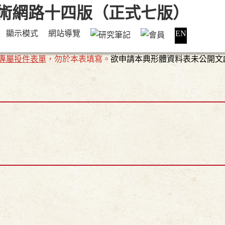
顯示模式
網站導覽
EN
專屬投件表單
，勿於本表填寫。
欲申請本典形體資料表未公開文