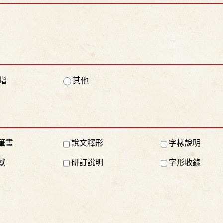
增
其他
筆畫
說文釋形
字樣說明
獻
研訂說明
字形收錄