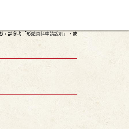
獻，請參考「
形體資料申請說明
」，或