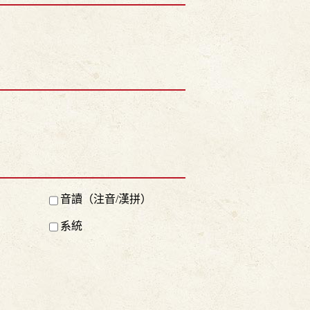
音讀（注音/漢拼）
系統