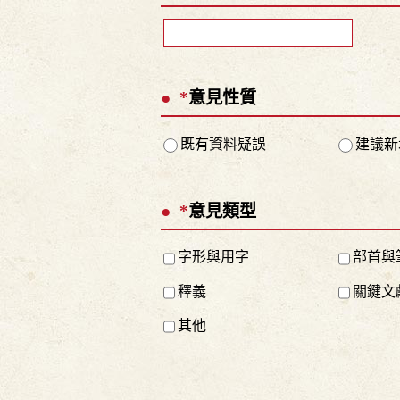
*
意見性質
既有資料疑誤
建議新
*
意見類型
字形與用字
部首與
釋義
關鍵文
其他