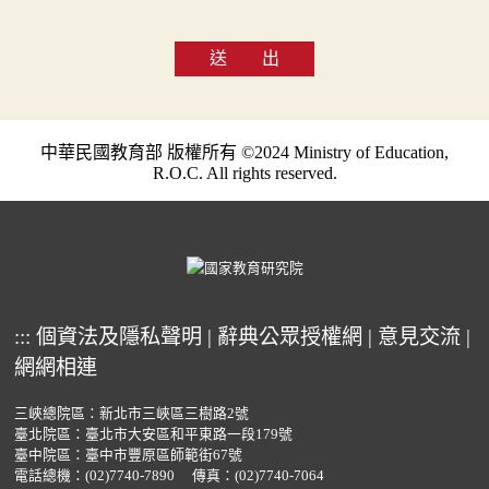
送 出
中華民國教育部 版權所有 ©2024 Ministry of Education,
R.O.C. All rights reserved.
:::
個資法及隱私聲明
|
辭典公眾授權網
|
意見交流
|
網網相連
三峽總院區：新北市三峽區三樹路2號
臺北院區：臺北市大安區和平東路一段179號
臺中院區：臺中市豐原區師範街67號
電話總機：
(02)7740-7890
傳真：(02)7740-7064