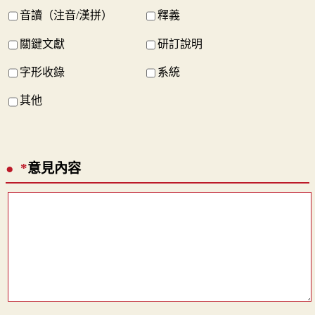
音讀（注音/漢拼）
釋義
關鍵文獻
研訂說明
字形收錄
系統
其他
*
意見內容