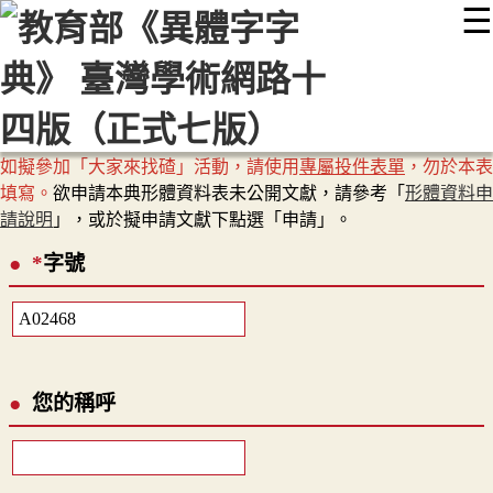
☰
:::
最新消息
常見問題
編輯說明
字典附錄
使用說明
顯示模式
網站導覽
EN
如擬參加「大家來找碴」活動，請使用
專屬投件表單
，勿於本表
填寫。
欲申請本典形體資料表未公開文獻，請參考「
形體資料申
請說明
」，或於擬申請文獻下點選「申請」。
*
字號
您的稱呼