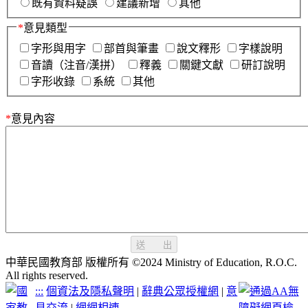
既有資料疑誤
建議新增
其他
*
意見類型
字形與用字
部首與筆畫
說文釋形
字樣說明
音讀（注音/漢拼）
釋義
關鍵文獻
研訂說明
字形收錄
系統
其他
*
意見內容
送 出
中華民國教育部 版權所有 ©2024 Ministry of Education, R.O.C.
All rights reserved.
:::
個資法及隱私聲明
|
辭典公眾授權網
|
意
見交流
|
網網相連