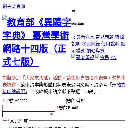
到主要頁面
☰
網站選單
:::
最新消息
常見問題
編輯
說明
字典附錄
使用說明
顯
示模式
網站導覽
EN
如擬參加「大家來找碴」活動，請使用
專屬投件表單
，勿於本
表填寫。
欲申請本典形體資料表未公開文獻，請參考「
形體資
料申請說明
」，或於擬申請文獻下點選「申請」。
*
字號
您的稱呼
*
您的Email
*
意見性質