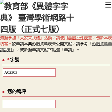
☰
:::
最新消息
常見問題
編輯說明
字典附錄
使用說明
顯示模式
網站導覽
EN
如擬參加「大家來找碴」活動，請使用
專屬投件表單
，勿於本表
填寫。
欲申請本典形體資料表未公開文獻，請參考「
形體資料申
請說明
」，或於擬申請文獻下點選「申請」。
*
字號
您的稱呼