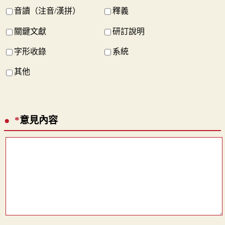
音讀（注音/漢拼）
釋義
關鍵文獻
研訂說明
字形收錄
系統
其他
*
意見內容