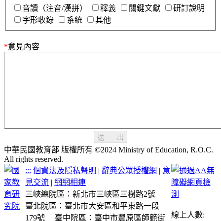
音讀（注音/漢拼）
釋義
關鍵文獻
研訂說明
字形收錄
系統
其他
*
意見內容
送 出
中華民國教育部 版權所有 ©2024 Ministry of Education, R.O.C.
All rights reserved.
:::
個資法及隱私聲明
|
辭典公眾授權網
|
意
見交流
|
網網相連
三峽總院區：新北市三峽區三樹路2號
臺北院區：臺北市大安區和平東路一段
線上人數:
179號
臺中院區：臺中市豐原區師範街