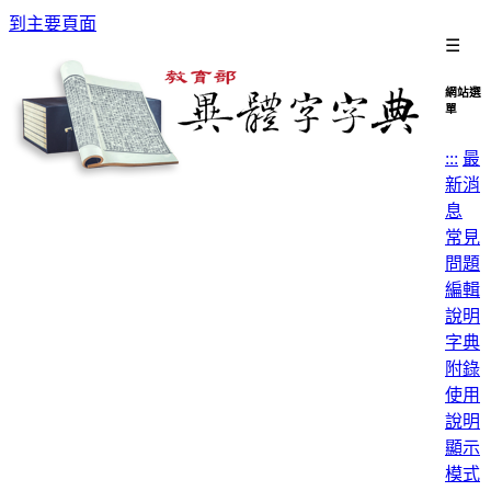
到主要頁面
☰
網站選
單
:::
最
新消
息
常見
問題
編輯
說明
字典
附錄
使用
說明
顯示
模式