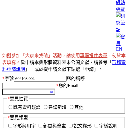
網站
導覽
EN
如擬參加「大家來找碴」活動，請使用
專屬投件表單
，勿於本
表填寫。
欲申請本典形體資料表未公開文獻，請參考「
形體資
料申請說明
」，或於擬申請文獻下點選「申請」。
*
字號
您的稱呼
*
您的Email
*
意見性質
既有資料疑誤
建議新增
其他
*
意見類型
字形與用字
部首與筆畫
說文釋形
字樣說明