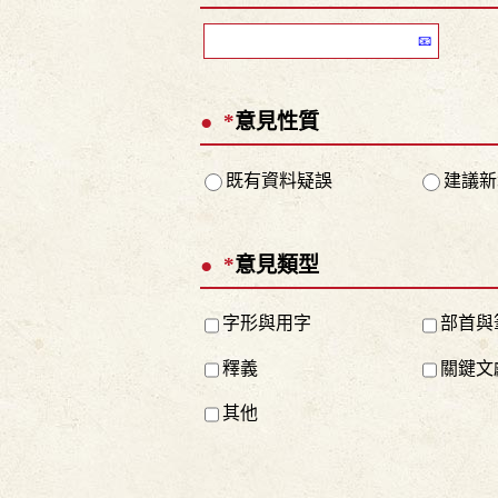
*
意見性質
既有資料疑誤
建議新
*
意見類型
字形與用字
部首與
釋義
關鍵文
其他