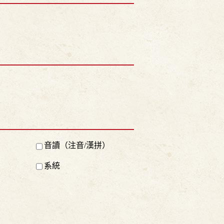
音讀（注音/漢拼）
系統