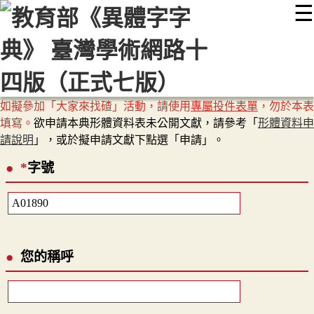
☰
:::
最新消息
常見問題
編輯說明
字典附錄
使用說明
顯示模式
網站導覽
EN
如擬參加「大家來找碴」活動，請使用
專屬投件表單
，勿於本表
填寫。
欲申請本典形體資料表未公開文獻，請參考「
形體資料申
請說明
」，或於擬申請文獻下點選「申請」。
*
字號
您的稱呼