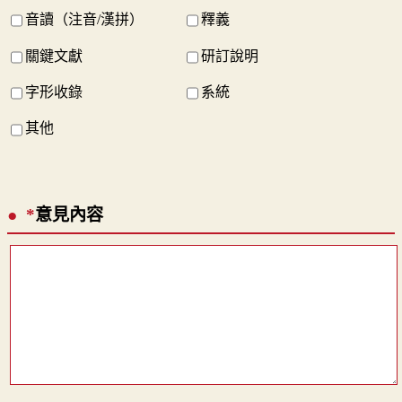
音讀（注音/漢拼）
釋義
關鍵文獻
研訂說明
字形收錄
系統
其他
*
意見內容